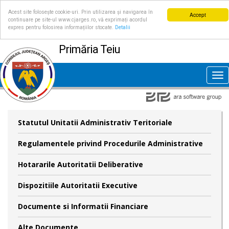
Acest site folosește cookie-uri. Prin utilizarea și navigarea în
Accept
continuare pe site-ul www.cjarges.ro, vă exprimați acordul
expres pentru folosirea informațiilor stocate.
Detalii
Primăria Teiu
Tog
nav
Statutul Unitatii Administrativ Teritoriale
Regulamentele privind Procedurile Administrative
Hotararile Autoritatii Deliberative
Dispozitiile Autoritatii Executive
Documente si Informatii Financiare
Alte Documente