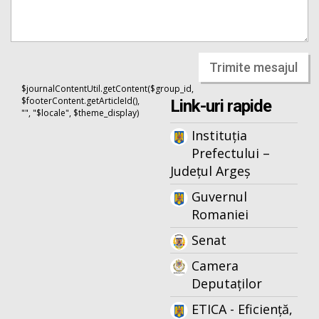
Trimite mesajul
$journalContentUtil.getContent($group_id,
$footerContent.getArticleId(),
Link-uri rapide
"", "$locale", $theme_display)
Instituția
Prefectului –
Județul Argeș
Guvernul
Romaniei
Senat
Camera
Deputaților
ETICA - Eficiență,