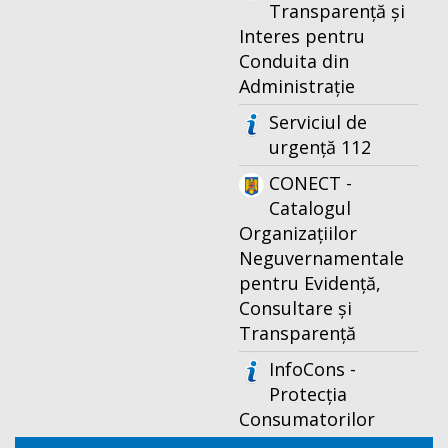
Transparență și
Interes pentru
Conduita din
Administrație
Serviciul de
urgență 112
CONECT -
Catalogul
Organizațiilor
Neguvernamentale
pentru Evidență,
Consultare și
Transparență
InfoCons -
Protecția
Consumatorilor