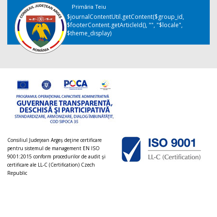
Primăria Teiu
$journalContentUtil.getContent($group_id,
$footerContent.getArticleId(), "", "$locale",
$theme_display)
Consiliul Judeţean Argeș deţine certificare
pentru sistemul de management EN ISO
9001:2015 conform procedurilor de audit şi
certificare ale LL-C (Certification) Czech
Republic