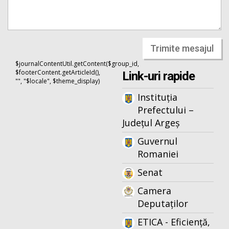
Trimite mesajul
$journalContentUtil.getContent($group_id,
$footerContent.getArticleId(),
Link-uri rapide
"", "$locale", $theme_display)
Instituția
Prefectului –
Județul Argeș
Guvernul
Romaniei
Senat
Camera
Deputaților
ETICA - Eficiență,