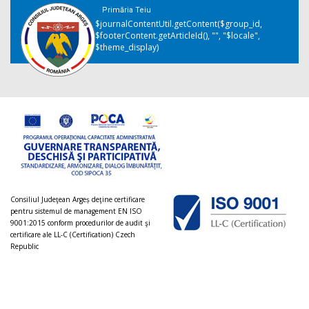
Primăria Teiu
$journalContentUtil.getContent($group_id,
$footerContent.getArticleId(), "", "$locale",
$theme_display)
Consiliul Judeţean Argeș deţine certificare
pentru sistemul de management EN ISO
9001:2015 conform procedurilor de audit şi
certificare ale LL-C (Certification) Czech
Republic