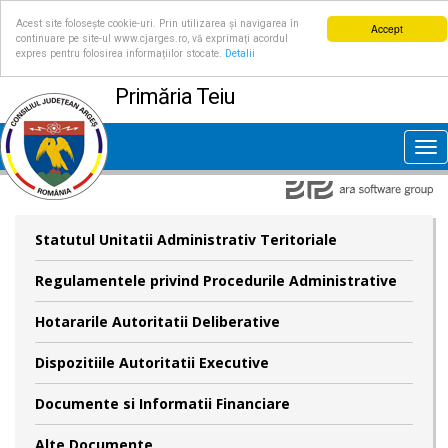
Acest site folosește cookie-uri. Prin utilizarea și navigarea în
Accept
continuare pe site-ul www.cjarges.ro, vă exprimați acordul
expres pentru folosirea informațiilor stocate.
Detalii
Primăria Teiu
Tog
nav
Statutul Unitatii Administrativ Teritoriale
Regulamentele privind Procedurile Administrative
Hotararile Autoritatii Deliberative
Dispozitiile Autoritatii Executive
Documente si Informatii Financiare
Alte Documente