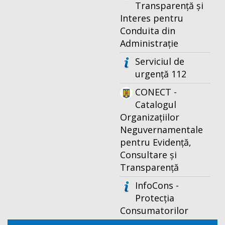
Transparență și
Interes pentru
Conduita din
Administrație
Serviciul de
urgență 112
CONECT -
Catalogul
Organizațiilor
Neguvernamentale
pentru Evidență,
Consultare și
Transparență
InfoCons -
Protecția
Consumatorilor