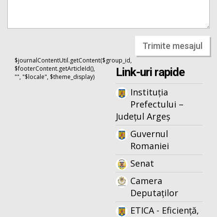
Trimite mesajul
$journalContentUtil.getContent($group_id,
$footerContent.getArticleId(),
Link-uri rapide
"", "$locale", $theme_display)
Instituția
Prefectului –
Județul Argeș
Guvernul
Romaniei
Senat
Camera
Deputaților
ETICA - Eficiență,