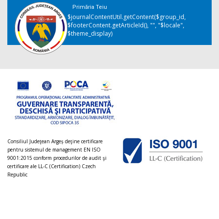
Primăria Teiu
$journalContentUtil.getContent($group_id,
$footerContent.getArticleId(), "", "$locale",
$theme_display)
Consiliul Judeţean Argeș deţine certificare
pentru sistemul de management EN ISO
9001:2015 conform procedurilor de audit şi
certificare ale LL-C (Certification) Czech
Republic