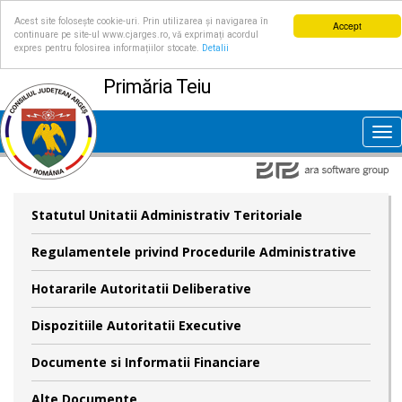
Acest site folosește cookie-uri. Prin utilizarea și navigarea în
Accept
continuare pe site-ul www.cjarges.ro, vă exprimați acordul
expres pentru folosirea informațiilor stocate.
Detalii
Primăria Teiu
Tog
nav
Statutul Unitatii Administrativ Teritoriale
Regulamentele privind Procedurile Administrative
Hotararile Autoritatii Deliberative
Dispozitiile Autoritatii Executive
Documente si Informatii Financiare
Alte Documente