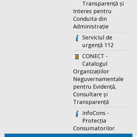
Transparență și
Interes pentru
Conduita din
Administrație
Serviciul de
urgență 112
CONECT -
Catalogul
Organizațiilor
Neguvernamentale
pentru Evidență,
Consultare și
Transparență
InfoCons -
Protecția
Consumatorilor