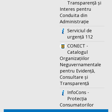
Transparență și
Interes pentru
Conduita din
Administrație
Serviciul de
urgență 112
CONECT -
Catalogul
Organizațiilor
Neguvernamentale
pentru Evidență,
Consultare și
Transparență
InfoCons -
Protecția
Consumatorilor