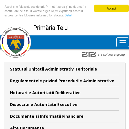
Acest site folosește cookie-uri. Prin utilizarea și navigarea în
Accept
continuare pe site-ul www.cjarges.ro, vă exprimați acordul
expres pentru folosirea informațiilor stocate.
Detalii
Primăria Teiu
Tog
nav
Statutul Unitatii Administrativ Teritoriale
Regulamentele privind Procedurile Administrative
Hotararile Autoritatii Deliberative
Dispozitiile Autoritatii Executive
Documente si Informatii Financiare
Alte Documente