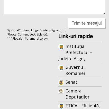
Trimite mesajul
$journalContentUtil.getContent($group_id,
$footerContent.getArticleId(),
Link-uri rapide
"", "$locale", $theme_display)
Instituția
Prefectului –
Județul Argeș
Guvernul
Romaniei
Senat
Camera
Deputaților
ETICA - Eficiență,