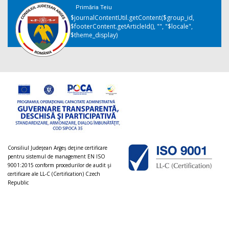
Primăria Teiu
$journalContentUtil.getContent($group_id,
$footerContent.getArticleId(), "", "$locale",
$theme_display)
Consiliul Judeţean Argeș deţine certificare
pentru sistemul de management EN ISO
9001:2015 conform procedurilor de audit şi
certificare ale LL-C (Certification) Czech
Republic