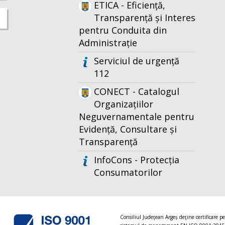
ETICA - Eficiență,
Transparență și Interes
pentru Conduita din
Administrație
Serviciul de urgență
112
CONECT - Catalogul
Organizațiilor
Neguvernamentale pentru
Evidență, Consultare și
Transparență
InfoCons - Protecția
Consumatorilor
Consiliul Judeţean Argeș deţine certificare p