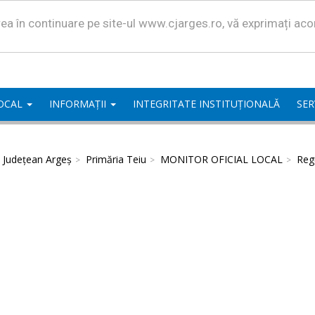
area în continuare pe site-ul www.cjarges.ro, vă exprimați ac
LOCAL
INFORMAȚII
INTEGRITATE INSTITUȚIONALĂ
SER
l Județean Argeș
Primăria Teiu
MONITOR OFICIAL LOCAL
Regu