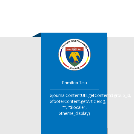
Primăria Teiu
$journalContentUtil.getContent($group_id,
$footerContent.getArticleId(),
"", "$locale",
$theme_display)