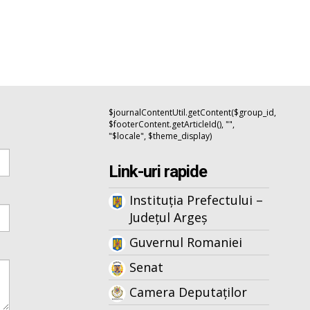
$journalContentUtil.getContent($group_id,
$footerContent.getArticleId(), "",
"$locale", $theme_display)
Link-uri rapide
Instituția Prefectului –
Județul Argeș
Guvernul Romaniei
Senat
Camera Deputaților