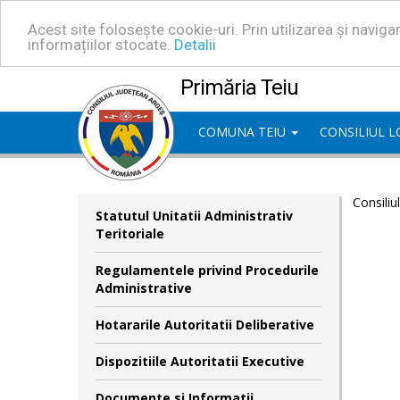
Acest site folosește cookie-uri. Prin utilizarea și navig
informațiilor stocate.
Detalii
Primăria Teiu
COMUNA TEIU
CONSILIUL 
Consiliu
Statutul Unitatii Administrativ
Teritoriale
Regulamentele privind Procedurile
Administrative
Hotararile Autoritatii Deliberative
Dispozitiile Autoritatii Executive
Documente si Informatii