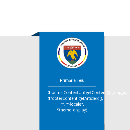
Primăria Teiu
$journalContentUtil.getContent($group_id,
$footerContent.getArticleId(),
"", "$locale",
$theme_display)