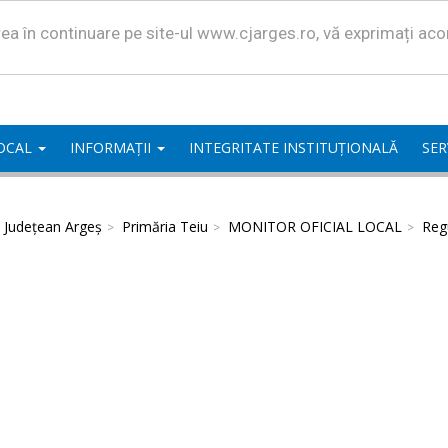
area în continuare pe site-ul www.cjarges.ro, vă exprimați ac
LOCAL
INFORMAȚII
INTEGRITATE INSTITUȚIONALĂ
SER
l Județean Argeș
Primăria Teiu
MONITOR OFICIAL LOCAL
Regu