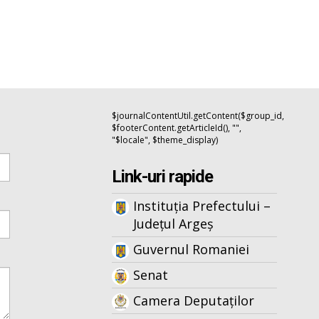
$journalContentUtil.getContent($group_id,
$footerContent.getArticleId(), "",
"$locale", $theme_display)
Link-uri rapide
Instituția Prefectului –
Județul Argeș
Guvernul Romaniei
Senat
Camera Deputaților