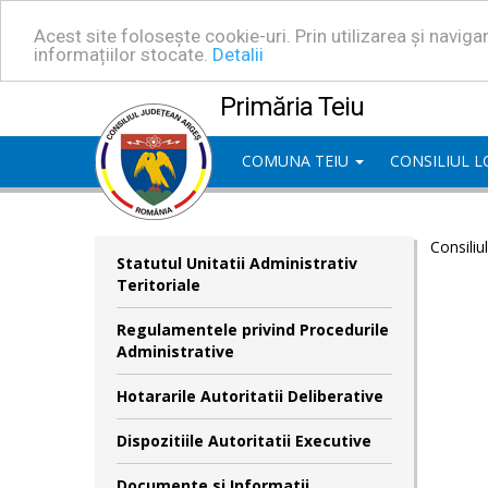
Acest site folosește cookie-uri. Prin utilizarea și navig
informațiilor stocate.
Detalii
Primăria Teiu
COMUNA TEIU
CONSILIUL 
Consiliu
Statutul Unitatii Administrativ
Teritoriale
Regulamentele privind Procedurile
Administrative
Hotararile Autoritatii Deliberative
Dispozitiile Autoritatii Executive
Documente si Informatii