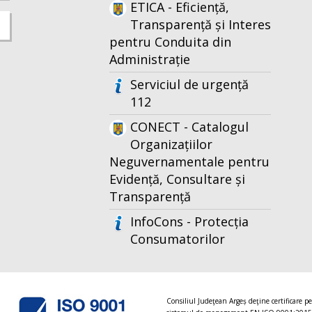
ETICA - Eficiență,
Transparență și Interes
pentru Conduita din
Administrație
Serviciul de urgență
112
CONECT - Catalogul
Organizațiilor
Neguvernamentale pentru
Evidență, Consultare și
Transparență
InfoCons - Protecția
Consumatorilor
Consiliul Judeţean Argeș deţine certificare p