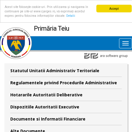
Acest site folosește cookie-uri. Prin utilizarea și navigarea în
Accept
continuare pe site-ul www.cjarges.ro, vă exprimați acordul
expres pentru folosirea informațiilor stocate.
Detalii
Primăria Teiu
Tog
nav
Statutul Unitatii Administrativ Teritoriale
Regulamentele privind Procedurile Administrative
Hotararile Autoritatii Deliberative
Dispozitiile Autoritatii Executive
Documente si Informatii Financiare
Alte Documente