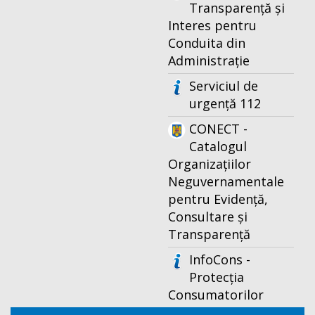
Transparență și
Interes pentru
Conduita din
Administrație
Serviciul de
urgență 112
CONECT -
Catalogul
Organizațiilor
Neguvernamentale
pentru Evidență,
Consultare și
Transparență
InfoCons -
Protecția
Consumatorilor