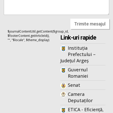
Trimite mesajul
$journalContentUtil.getContent($group_id,
$footerContent.getArticleId(),
Link-uri rapide
"", "$locale", $theme_display)
Instituția
Prefectului –
Județul Argeș
Guvernul
Romaniei
Senat
Camera
Deputaților
ETICA - Eficiență,