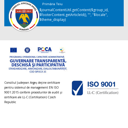
Primăria Teiu
$journalContentUtil.getContent($group_id,
$footerContent.getArticleId(), "", "$locale",
$theme_display)
Consiliul Judeţean Argeș deţine certificare
pentru sistemul de management EN ISO
9001:2015 conform procedurilor de audit şi
certificare ale LL-C (Certification) Czech
Republic