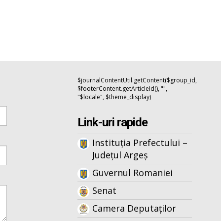
$journalContentUtil.getContent($group_id,
$footerContent.getArticleId(), "",
"$locale", $theme_display)
Link-uri rapide
Instituția Prefectului –
Județul Argeș
Guvernul Romaniei
Senat
Camera Deputaților