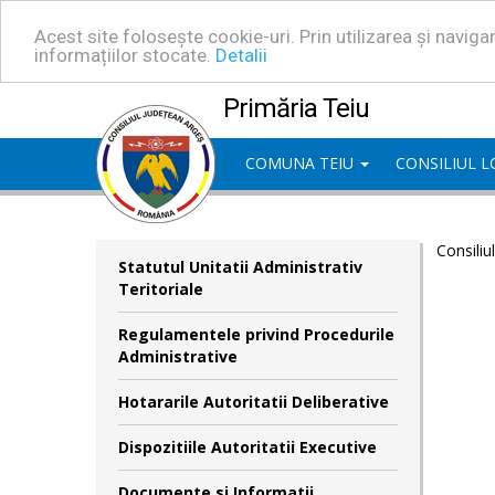
Acest site folosește cookie-uri. Prin utilizarea și navig
informațiilor stocate.
Detalii
Primăria Teiu
COMUNA TEIU
CONSILIUL 
Consiliu
Statutul Unitatii Administrativ
Teritoriale
Regulamentele privind Procedurile
Administrative
Hotararile Autoritatii Deliberative
Dispozitiile Autoritatii Executive
Documente si Informatii