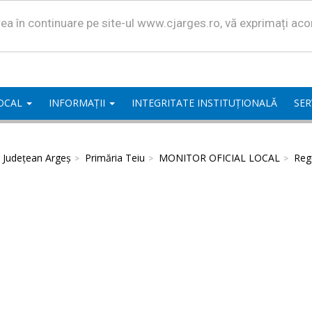
area în continuare pe site-ul www.cjarges.ro, vă exprimați ac
LOCAL
INFORMAȚII
INTEGRITATE INSTITUȚIONALĂ
SER
l Județean Argeș
Primăria Teiu
MONITOR OFICIAL LOCAL
Regu