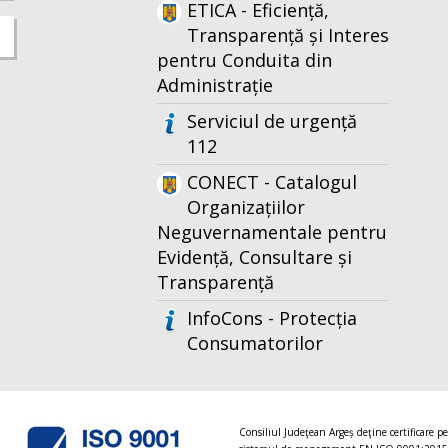
ETICA - Eficiență,
Transparență și Interes
pentru Conduita din
Administrație
Serviciul de urgență
112
CONECT - Catalogul
Organizațiilor
Neguvernamentale pentru
Evidență, Consultare și
Transparență
InfoCons - Protecția
Consumatorilor
Consiliul Judeţean Argeș deţine certificare p