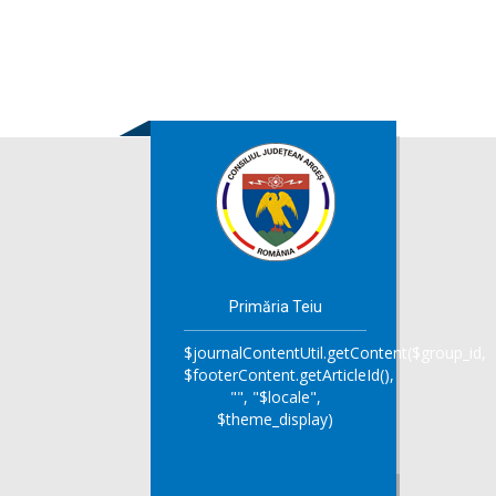
Primăria Teiu
$journalContentUtil.getContent($group_id,
$footerContent.getArticleId(),
"", "$locale",
$theme_display)