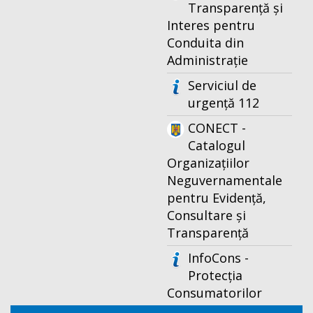
Transparență și
Interes pentru
Conduita din
Administrație
Serviciul de
urgență 112
CONECT -
Catalogul
Organizațiilor
Neguvernamentale
pentru Evidență,
Consultare și
Transparență
InfoCons -
Protecția
Consumatorilor