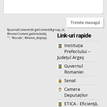
Trimite mesajul
$journalContentUtil.getContent($group_id,
$footerContent.getArticleId(),
Link-uri rapide
"", "$locale", $theme_display)
Instituția
Prefectului –
Județul Argeș
Guvernul
Romaniei
Senat
Camera
Deputaților
ETICA - Eficiență,