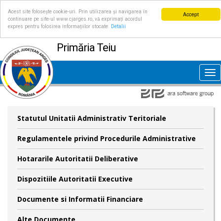
Acest site folosește cookie-uri. Prin utilizarea și navigarea în
Accept
continuare pe site-ul www.cjarges.ro, vă exprimați acordul
expres pentru folosirea informațiilor stocate.
Detalii
Primăria Teiu
Tog
nav
Statutul Unitatii Administrativ Teritoriale
Regulamentele privind Procedurile Administrative
Hotararile Autoritatii Deliberative
Dispozitiile Autoritatii Executive
Documente si Informatii Financiare
Alte Documente