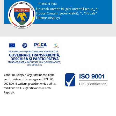
Primăria Teiu
$journalContentUtil.getContent($group_id,
$footerContent.getArticleId(), "", "$locale",
$theme_display)
Consiliul Judeţean Argeș deţine certificare
pentru sistemul de management EN ISO
9001:2015 conform procedurilor de audit şi
certificare ale LL-C (Certification) Czech
Republic