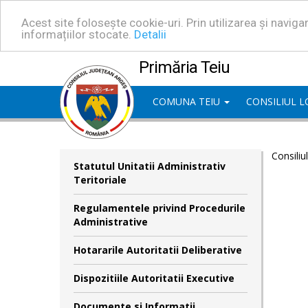
Acest site folosește cookie-uri. Prin utilizarea și navig
informațiilor stocate.
Detalii
Primăria Teiu
COMUNA TEIU
CONSILIUL 
Consiliu
Statutul Unitatii Administrativ
Teritoriale
Regulamentele privind Procedurile
Administrative
Hotararile Autoritatii Deliberative
Dispozitiile Autoritatii Executive
Documente si Informatii