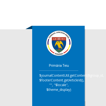
Primăria Teiu
$journalContentUtil.getContent($group_id,
$footerContent.getArticleId(),
"", "$locale",
$theme_display)