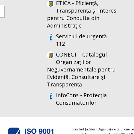
ETICA - Eficiență,
Transparență și Interes
pentru Conduita din
Administrație
Serviciul de urgență
112
CONECT - Catalogul
Organizațiilor
Neguvernamentale pentru
Evidență, Consultare și
Transparență
InfoCons - Protecția
Consumatorilor
Consiliul Judeţean Argeș deţine certificare p