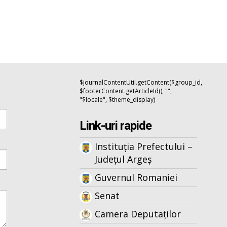
$journalContentUtil.getContent($group_id,
$footerContent.getArticleId(), "",
"$locale", $theme_display)
Link-uri rapide
Instituția Prefectului –
Județul Argeș
Guvernul Romaniei
Senat
Camera Deputaților