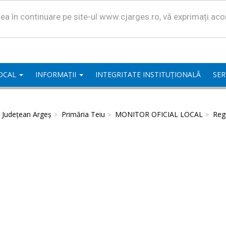
area în continuare pe site-ul www.cjarges.ro, vă exprimați ac
LOCAL
INFORMAȚII
INTEGRITATE INSTITUȚIONALĂ
SER
l Județean Argeș
Primăria Teiu
MONITOR OFICIAL LOCAL
Regu