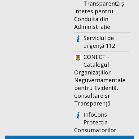
Transparență și
Interes pentru
Conduita din
Administrație
Serviciul de
urgență 112
CONECT -
Catalogul
Organizațiilor
Neguvernamentale
pentru Evidență,
Consultare și
Transparență
InfoCons -
Protecția
Consumatorilor