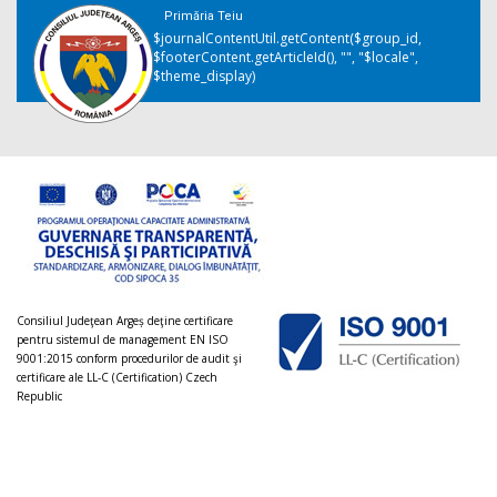
Primăria Teiu
$journalContentUtil.getContent($group_id,
$footerContent.getArticleId(), "", "$locale",
$theme_display)
Consiliul Judeţean Argeș deţine certificare
pentru sistemul de management EN ISO
9001:2015 conform procedurilor de audit şi
certificare ale LL-C (Certification) Czech
Republic