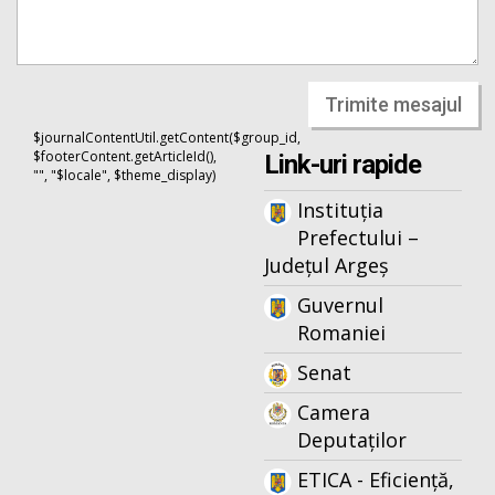
Trimite mesajul
$journalContentUtil.getContent($group_id,
$footerContent.getArticleId(),
Link-uri rapide
"", "$locale", $theme_display)
Instituția
Prefectului –
Județul Argeș
Guvernul
Romaniei
Senat
Camera
Deputaților
ETICA - Eficiență,