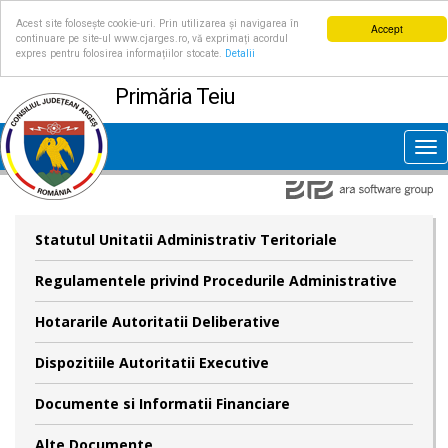
Acest site folosește cookie-uri. Prin utilizarea și navigarea în
Accept
continuare pe site-ul www.cjarges.ro, vă exprimați acordul
expres pentru folosirea informațiilor stocate.
Detalii
Primăria Teiu
Tog
nav
Statutul Unitatii Administrativ Teritoriale
Regulamentele privind Procedurile Administrative
Hotararile Autoritatii Deliberative
Dispozitiile Autoritatii Executive
Documente si Informatii Financiare
Alte Documente