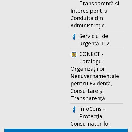
Transparență și
Interes pentru
Conduita din
Administrație
Serviciul de
urgență 112
CONECT -
Catalogul
Organizațiilor
Neguvernamentale
pentru Evidență,
Consultare și
Transparență
InfoCons -
Protecția
Consumatorilor