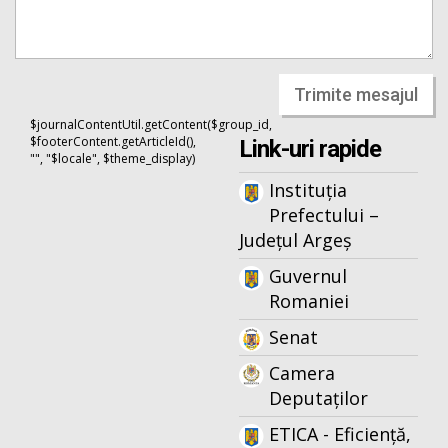
Trimite mesajul
$journalContentUtil.getContent($group_id,
$footerContent.getArticleId(),
Link-uri rapide
"", "$locale", $theme_display)
Instituția
Prefectului –
Județul Argeș
Guvernul
Romaniei
Senat
Camera
Deputaților
ETICA - Eficiență,