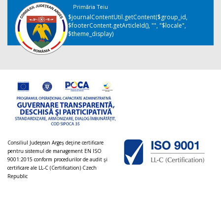
Primăria Teiu
$journalContentUtil.getContent($group_id,
$footerContent.getArticleId(), "", "$locale",
$theme_display)
Consiliul Judeţean Argeș deţine certificare
pentru sistemul de management EN ISO
9001:2015 conform procedurilor de audit şi
certificare ale LL-C (Certification) Czech
Republic