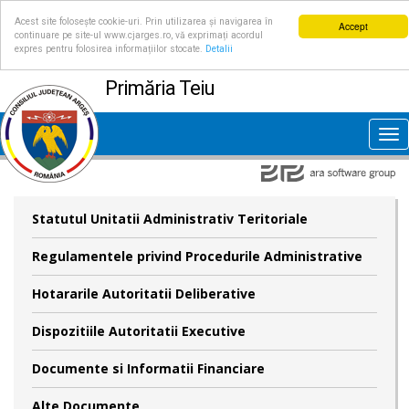
Acest site folosește cookie-uri. Prin utilizarea și navigarea în
Accept
continuare pe site-ul www.cjarges.ro, vă exprimați acordul
expres pentru folosirea informațiilor stocate.
Detalii
Primăria Teiu
Tog
nav
Statutul Unitatii Administrativ Teritoriale
Regulamentele privind Procedurile Administrative
Hotararile Autoritatii Deliberative
Dispozitiile Autoritatii Executive
Documente si Informatii Financiare
Alte Documente