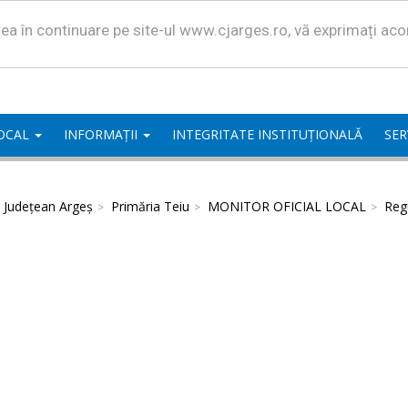
area în continuare pe site-ul www.cjarges.ro, vă exprimați ac
LOCAL
INFORMAȚII
INTEGRITATE INSTITUȚIONALĂ
SER
l Județean Argeș
Primăria Teiu
MONITOR OFICIAL LOCAL
Regu