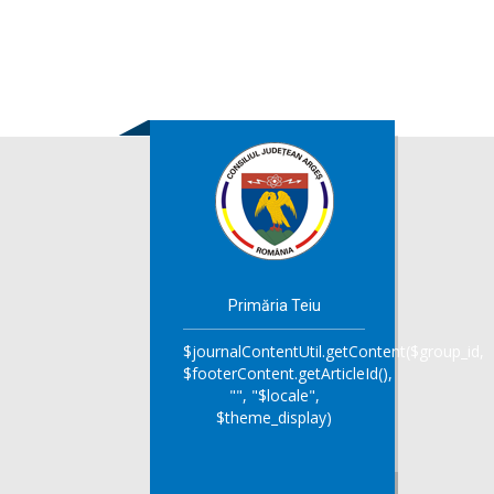
Primăria Teiu
$journalContentUtil.getContent($group_id,
$footerContent.getArticleId(),
"", "$locale",
$theme_display)