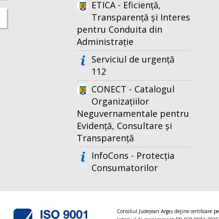
ETICA - Eficiență,
Transparență și Interes
pentru Conduita din
Administrație
Serviciul de urgență
112
CONECT - Catalogul
Organizațiilor
Neguvernamentale pentru
Evidență, Consultare și
Transparență
InfoCons - Protecția
Consumatorilor
Consiliul Judeţean Argeș deţine certificare p