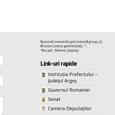
$journalContentUtil.getContent($group_id,
$footerContent.getArticleId(), "",
"$locale", $theme_display)
Link-uri rapide
Instituția Prefectului –
Județul Argeș
Guvernul Romaniei
Senat
Camera Deputaților