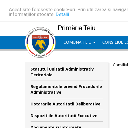
Acest site folosește cookie-uri. Prin utilizarea și navig
informațiilor stocate.
Detalii
Primăria Teiu
COMUNA TEIU
CONSILIUL 
Consiliu
Statutul Unitatii Administrativ
Teritoriale
Regulamentele privind Procedurile
Administrative
Hotararile Autoritatii Deliberative
Dispozitiile Autoritatii Executive
Documente si Informatii