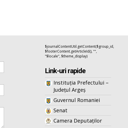
$journalContentUtil.getContent($group_id,
$footerContent.getArticleId(), "",
"$locale", $theme_display)
Link-uri rapide
Instituția Prefectului –
Județul Argeș
Guvernul Romaniei
Senat
Camera Deputaților