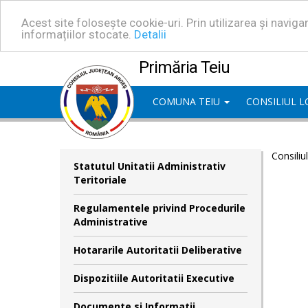
Acest site folosește cookie-uri. Prin utilizarea și navig
informațiilor stocate.
Detalii
Primăria Teiu
COMUNA TEIU
CONSILIUL 
Consiliu
Statutul Unitatii Administrativ
Teritoriale
Regulamentele privind Procedurile
Administrative
Hotararile Autoritatii Deliberative
Dispozitiile Autoritatii Executive
Documente si Informatii