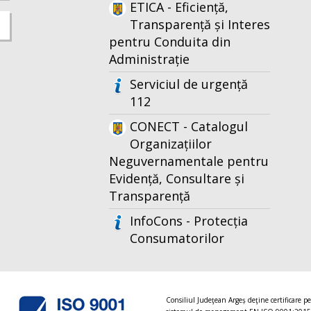
ETICA - Eficiență,
Transparență și Interes
pentru Conduita din
Administrație
Serviciul de urgență
112
CONECT - Catalogul
Organizațiilor
Neguvernamentale pentru
Evidență, Consultare și
Transparență
InfoCons - Protecția
Consumatorilor
Consiliul Judeţean Argeș deţine certificare p