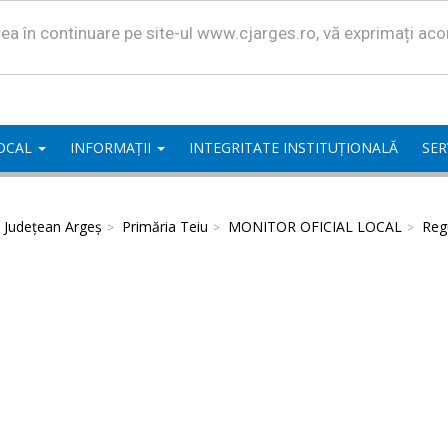
area în continuare pe site-ul www.cjarges.ro, vă exprimați ac
LOCAL
INFORMAȚII
INTEGRITATE INSTITUȚIONALĂ
SER
l Județean Argeș
Primăria Teiu
MONITOR OFICIAL LOCAL
Regu