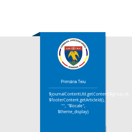
Primăria Teiu
$journalContentUtil.getContent($group_id,
$footerContent.getArticleId(),
"", "$locale",
$theme_display)