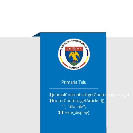
Primăria Teiu
$journalContentUtil.getContent($group_id,
$footerContent.getArticleId(),
"", "$locale",
$theme_display)