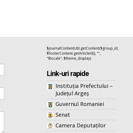
$journalContentUtil.getContent($group_id,
$footerContent.getArticleId(), "",
"$locale", $theme_display)
Link-uri rapide
Instituția Prefectului –
Județul Argeș
Guvernul Romaniei
Senat
Camera Deputaților