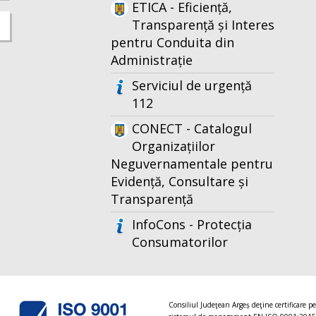
ETICA - Eficiență,
Transparență și Interes
pentru Conduita din
Administrație
Serviciul de urgență
112
CONECT - Catalogul
Organizațiilor
Neguvernamentale pentru
Evidență, Consultare și
Transparență
InfoCons - Protecția
Consumatorilor
Consiliul Judeţean Argeș deţine certificare p