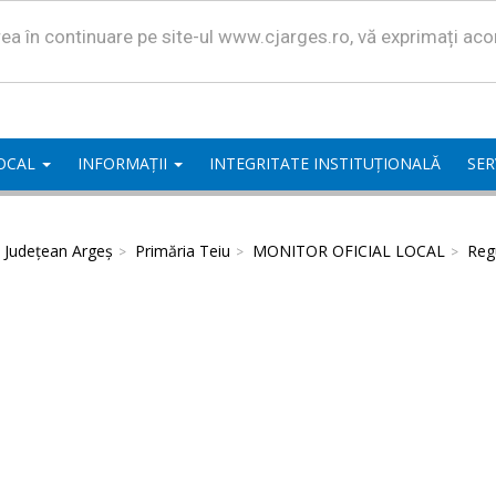
area în continuare pe site-ul www.cjarges.ro, vă exprimați ac
LOCAL
INFORMAȚII
INTEGRITATE INSTITUȚIONALĂ
SER
l Județean Argeș
Primăria Teiu
MONITOR OFICIAL LOCAL
Regu