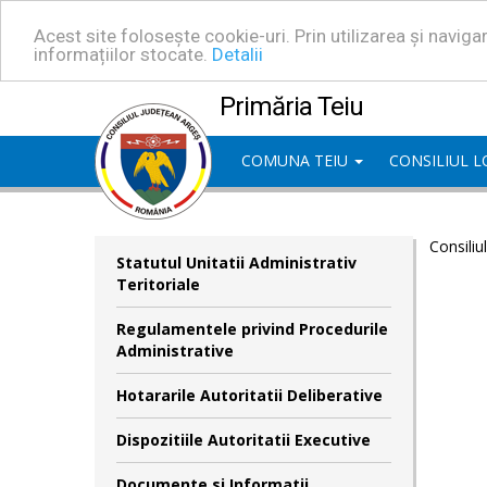
Acest site folosește cookie-uri. Prin utilizarea și navig
informațiilor stocate.
Detalii
Primăria Teiu
COMUNA TEIU
CONSILIUL 
Consiliu
Statutul Unitatii Administrativ
Teritoriale
Regulamentele privind Procedurile
Administrative
Hotararile Autoritatii Deliberative
Dispozitiile Autoritatii Executive
Documente si Informatii