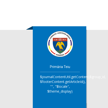
Primăria Teiu
$journalContentUtil.getContent($group_id,
$footerContent.getArticleId(),
"", "$locale",
$theme_display)