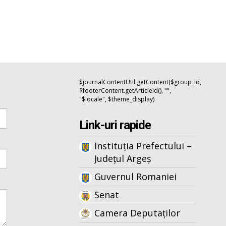
$journalContentUtil.getContent($group_id,
$footerContent.getArticleId(), "",
"$locale", $theme_display)
Link-uri rapide
Instituția Prefectului –
Județul Argeș
Guvernul Romaniei
Senat
Camera Deputaților