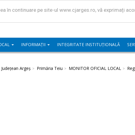
area în continuare pe site-ul www.cjarges.ro, vă exprimați ac
LOCAL
INFORMAȚII
INTEGRITATE INSTITUȚIONALĂ
SER
l Județean Argeș
Primăria Teiu
MONITOR OFICIAL LOCAL
Regu