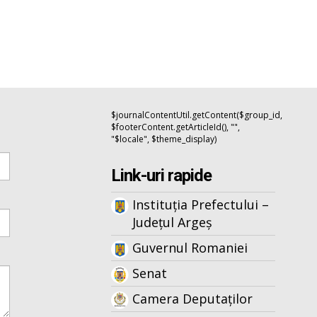
$journalContentUtil.getContent($group_id,
$footerContent.getArticleId(), "",
"$locale", $theme_display)
Link-uri rapide
Instituția Prefectului –
Județul Argeș
Guvernul Romaniei
Senat
Camera Deputaților