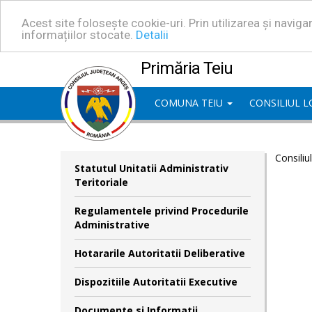
Acest site folosește cookie-uri. Prin utilizarea și navig
informațiilor stocate.
Detalii
Primăria Teiu
COMUNA TEIU
CONSILIUL 
Consiliu
Statutul Unitatii Administrativ
Teritoriale
Regulamentele privind Procedurile
Administrative
Hotararile Autoritatii Deliberative
Dispozitiile Autoritatii Executive
Documente si Informatii