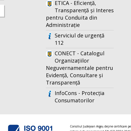
ETICA - Eficiență,
Transparență și Interes
pentru Conduita din
Administrație
Serviciul de urgență
112
CONECT - Catalogul
Organizațiilor
Neguvernamentale pentru
Evidență, Consultare și
Transparență
InfoCons - Protecția
Consumatorilor
Consiliul Judeţean Argeș deţine certificare p