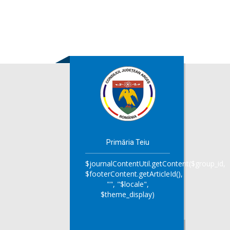
Primăria Teiu
$journalContentUtil.getContent($group_id,
$footerContent.getArticleId(),
"", "$locale",
$theme_display)