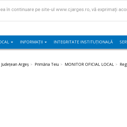
area în continuare pe site-ul www.cjarges.ro, vă exprimați ac
LOCAL
INFORMAȚII
INTEGRITATE INSTITUȚIONALĂ
SER
l Județean Argeș
Primăria Teiu
MONITOR OFICIAL LOCAL
Regu