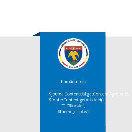
Primăria Teiu
$journalContentUtil.getContent($group_id,
$footerContent.getArticleId(),
"", "$locale",
$theme_display)