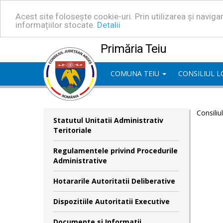
Acest site folosește cookie-uri. Prin utilizarea și navig
informațiilor stocate.
Detalii
Primăria Teiu
COMUNA TEIU
CONSILIUL 
Consiliu
Statutul Unitatii Administrativ
Teritoriale
Regulamentele privind Procedurile
Administrative
Hotararile Autoritatii Deliberative
Dispozitiile Autoritatii Executive
Documente si Informatii