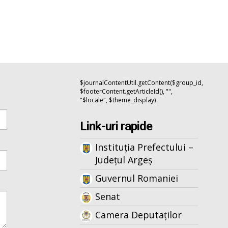
$journalContentUtil.getContent($group_id,
$footerContent.getArticleId(), "",
"$locale", $theme_display)
Link-uri rapide
Instituția Prefectului –
Județul Argeș
Guvernul Romaniei
Senat
Camera Deputaților