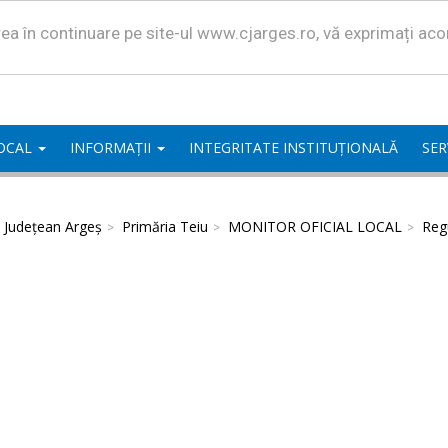
area în continuare pe site-ul www.cjarges.ro, vă exprimați ac
LOCAL
INFORMAȚII
INTEGRITATE INSTITUȚIONALĂ
SER
l Județean Argeș
Primăria Teiu
MONITOR OFICIAL LOCAL
Regu