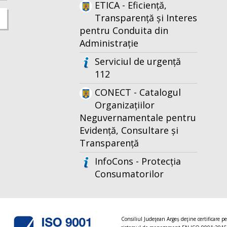
ETICA - Eficiență,
Transparență și Interes
pentru Conduita din
Administrație
Serviciul de urgență
112
CONECT - Catalogul
Organizațiilor
Neguvernamentale pentru
Evidență, Consultare și
Transparență
InfoCons - Protecția
Consumatorilor
Consiliul Judeţean Argeș deţine certificare p