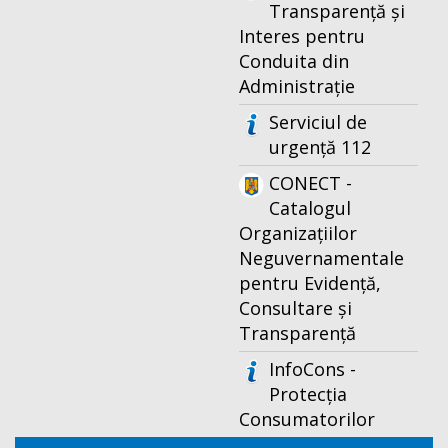
Transparență și
Interes pentru
Conduita din
Administrație
Serviciul de
urgență 112
CONECT -
Catalogul
Organizațiilor
Neguvernamentale
pentru Evidență,
Consultare și
Transparență
InfoCons -
Protecția
Consumatorilor