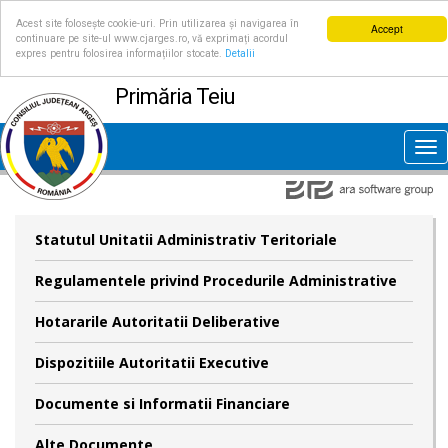
Acest site folosește cookie-uri. Prin utilizarea și navigarea în
Accept
continuare pe site-ul www.cjarges.ro, vă exprimați acordul
expres pentru folosirea informațiilor stocate.
Detalii
Primăria Teiu
Tog
nav
Statutul Unitatii Administrativ Teritoriale
Regulamentele privind Procedurile Administrative
Hotararile Autoritatii Deliberative
Dispozitiile Autoritatii Executive
Documente si Informatii Financiare
Alte Documente