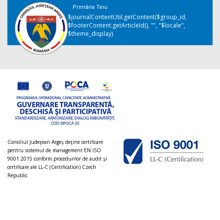
Primăria Teiu
$journalContentUtil.getContent($group_id,
$footerContent.getArticleId(), "", "$locale",
$theme_display)
Consiliul Judeţean Argeș deţine certificare
pentru sistemul de management EN ISO
9001:2015 conform procedurilor de audit şi
certificare ale LL-C (Certification) Czech
Republic