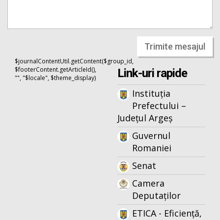
Trimite mesajul
$journalContentUtil.getContent($group_id,
$footerContent.getArticleId(),
Link-uri rapide
"", "$locale", $theme_display)
Instituția
Prefectului –
Județul Argeș
Guvernul
Romaniei
Senat
Camera
Deputaților
ETICA - Eficiență,