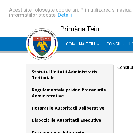
Acest site folosește cookie-uri. Prin utilizarea și navig
informațiilor stocate.
Detalii
Primăria Teiu
COMUNA TEIU
CONSILIUL 
Consiliu
Statutul Unitatii Administrativ
Teritoriale
Regulamentele privind Procedurile
Administrative
Hotararile Autoritatii Deliberative
Dispozitiile Autoritatii Executive
Documente si Informatii