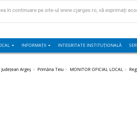
area în continuare pe site-ul www.cjarges.ro, vă exprimați ac
LOCAL
INFORMAȚII
INTEGRITATE INSTITUȚIONALĂ
SER
l Județean Argeș
Primăria Teiu
MONITOR OFICIAL LOCAL
Regu