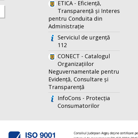
ETICA - Eficiență,
Transparență și Interes
pentru Conduita din
Administrație
Serviciul de urgență
112
CONECT - Catalogul
Organizațiilor
Neguvernamentale pentru
Evidență, Consultare și
Transparență
InfoCons - Protecția
Consumatorilor
Consiliul Judeţean Argeș deţine certificare p