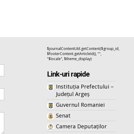
$journalContentUtil.getContent($group_id,
$footerContent.getArticleId(), "",
"$locale", $theme_display)
Link-uri rapide
Instituția Prefectului –
Județul Argeș
Guvernul Romaniei
Senat
Camera Deputaților