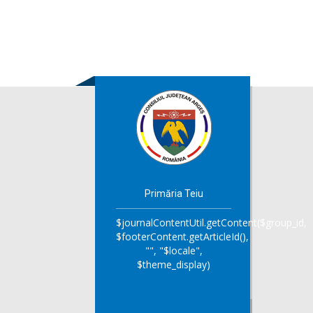
Primăria Teiu
$journalContentUtil.getContent($group_id,
$footerContent.getArticleId(),
"", "$locale",
$theme_display)