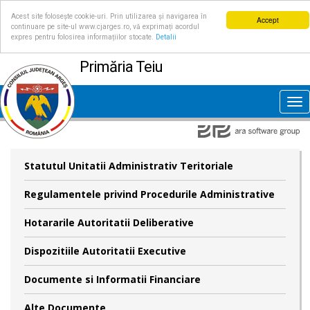
Acest site folosește cookie-uri. Prin utilizarea și navigarea în
Accept
continuare pe site-ul www.cjarges.ro, vă exprimați acordul
expres pentru folosirea informațiilor stocate.
Detalii
Primăria Teiu
Tog
nav
Statutul Unitatii Administrativ Teritoriale
Regulamentele privind Procedurile Administrative
Hotararile Autoritatii Deliberative
Dispozitiile Autoritatii Executive
Documente si Informatii Financiare
Alte Documente