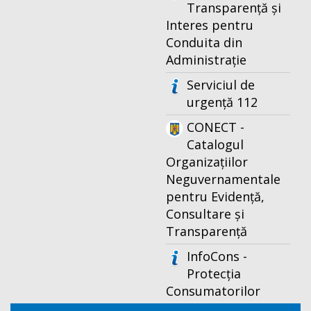
Transparență și
Interes pentru
Conduita din
Administrație
Serviciul de
urgență 112
CONECT -
Catalogul
Organizațiilor
Neguvernamentale
pentru Evidență,
Consultare și
Transparență
InfoCons -
Protecția
Consumatorilor