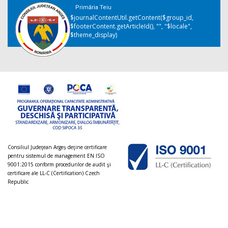
Primăria Teiu
$journalContentUtil.getContent($group_id,
$footerContent.getArticleId(), "", "$locale",
$theme_display)
Consiliul Judeţean Argeș deţine certificare
pentru sistemul de management EN ISO
9001:2015 conform procedurilor de audit şi
certificare ale LL-C (Certification) Czech
Republic