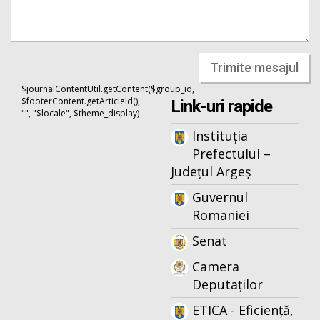
Trimite mesajul
$journalContentUtil.getContent($group_id,
$footerContent.getArticleId(),
Link-uri rapide
"", "$locale", $theme_display)
Instituția
Prefectului –
Județul Argeș
Guvernul
Romaniei
Senat
Camera
Deputaților
ETICA - Eficiență,