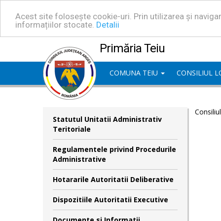
Acest site folosește cookie-uri. Prin utilizarea și navig
informațiilor stocate.
Detalii
Primăria Teiu
COMUNA TEIU
CONSILIUL 
Consiliu
Statutul Unitatii Administrativ
Teritoriale
Regulamentele privind Procedurile
Administrative
Hotararile Autoritatii Deliberative
Dispozitiile Autoritatii Executive
Documente si Informatii