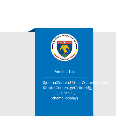
Primăria Teiu
$journalContentUtil.getContent($group_id,
$footerContent.getArticleId(),
"", "$locale",
$theme_display)