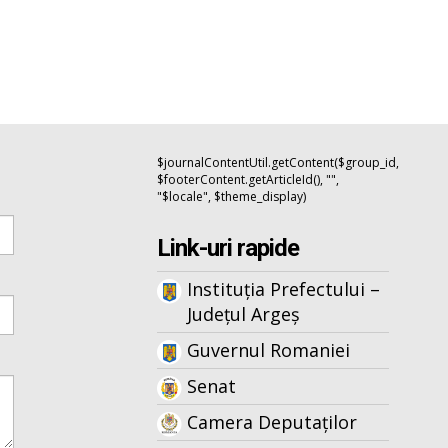
$journalContentUtil.getContent($group_id,
$footerContent.getArticleId(), "",
"$locale", $theme_display)
Link-uri rapide
Instituția Prefectului –
Județul Argeș
Guvernul Romaniei
Senat
Camera Deputaților