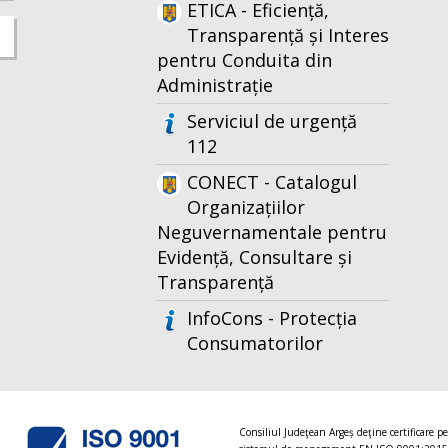
ETICA - Eficiență,
Transparență și Interes
pentru Conduita din
Administrație
Serviciul de urgență
112
CONECT - Catalogul
Organizațiilor
Neguvernamentale pentru
Evidență, Consultare și
Transparență
InfoCons - Protecția
Consumatorilor
Consiliul Judeţean Argeș deţine certificare p