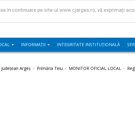
area în continuare pe site-ul www.cjarges.ro, vă exprimați ac
LOCAL
INFORMAȚII
INTEGRITATE INSTITUȚIONALĂ
SER
l Județean Argeș
Primăria Teiu
MONITOR OFICIAL LOCAL
Regu