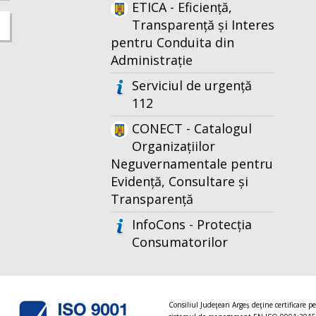
ETICA - Eficiență,
Transparență și Interes
pentru Conduita din
Administrație
Serviciul de urgență
112
CONECT - Catalogul
Organizațiilor
Neguvernamentale pentru
Evidență, Consultare și
Transparență
InfoCons - Protecția
Consumatorilor
Consiliul Judeţean Argeș deţine certificare p