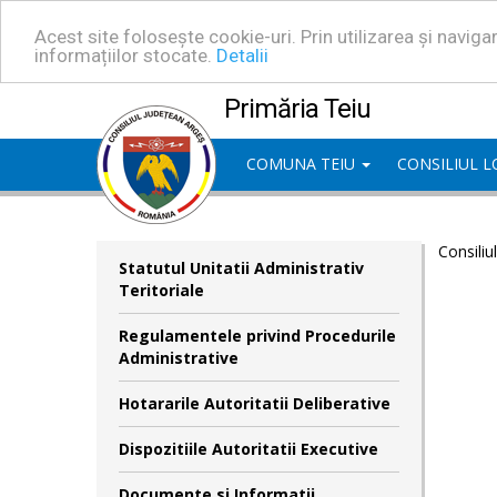
Acest site folosește cookie-uri. Prin utilizarea și navig
informațiilor stocate.
Detalii
Primăria Teiu
COMUNA TEIU
CONSILIUL 
Consiliu
Statutul Unitatii Administrativ
Teritoriale
Regulamentele privind Procedurile
Administrative
Hotararile Autoritatii Deliberative
Dispozitiile Autoritatii Executive
Documente si Informatii