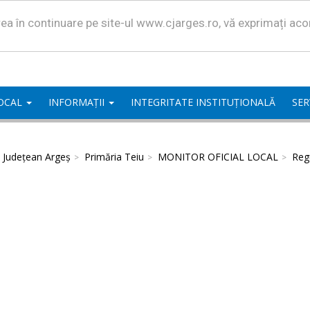
area în continuare pe site-ul www.cjarges.ro, vă exprimați ac
LOCAL
INFORMAȚII
INTEGRITATE INSTITUȚIONALĂ
SER
l Județean Argeș
Primăria Teiu
MONITOR OFICIAL LOCAL
Regu