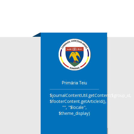
Primăria Teiu
$journalContentUtil.getContent($group_id,
$footerContent.getArticleId(),
"", "$locale",
$theme_display)