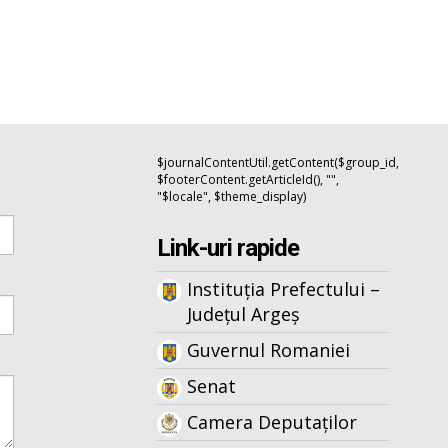
$journalContentUtil.getContent($group_id,
$footerContent.getArticleId(), "",
"$locale", $theme_display)
Link-uri rapide
Instituția Prefectului –
Județul Argeș
Guvernul Romaniei
Senat
Camera Deputaților