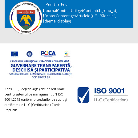
Primăria Teiu
$journalContentUtil.getContent($group_id,
$footerContent.getArticleId(), "", "$locale",
$theme_display)
Consiliul Judeţean Argeș deţine certificare
pentru sistemul de management EN ISO
9001:2015 conform procedurilor de audit şi
certificare ale LL-C (Certification) Czech
Republic