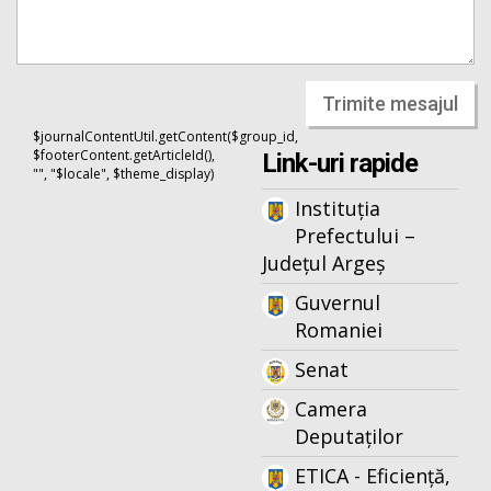
Trimite mesajul
$journalContentUtil.getContent($group_id,
$footerContent.getArticleId(),
Link-uri rapide
"", "$locale", $theme_display)
Instituția
Prefectului –
Județul Argeș
Guvernul
Romaniei
Senat
Camera
Deputaților
ETICA - Eficiență,