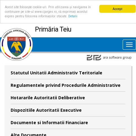
Acest site folosește cookie-uri. Prin utilizarea și navigarea în
Accept
continuare pe site-ul www.cjarges.ro, vă exprimați acordul
expres pentru folosirea informațiilor stocate.
Detalii
Primăria Teiu
Tog
nav
Statutul Unitatii Administrativ Teritoriale
Regulamentele privind Procedurile Administrative
Hotararile Autoritatii Deliberative
Dispozitiile Autoritatii Executive
Documente si Informatii Financiare
Alte Documente