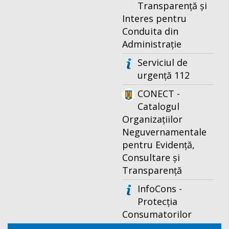
Transparență și
Interes pentru
Conduita din
Administrație
Serviciul de
urgență 112
CONECT -
Catalogul
Organizațiilor
Neguvernamentale
pentru Evidență,
Consultare și
Transparență
InfoCons -
Protecția
Consumatorilor