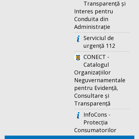
Transparență și
Interes pentru
Conduita din
Administrație
Serviciul de
urgență 112
CONECT -
Catalogul
Organizațiilor
Neguvernamentale
pentru Evidență,
Consultare și
Transparență
InfoCons -
Protecția
Consumatorilor