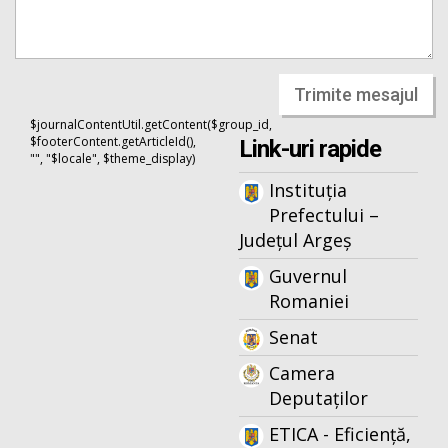
Trimite mesajul
$journalContentUtil.getContent($group_id,
$footerContent.getArticleId(),
Link-uri rapide
"", "$locale", $theme_display)
Instituția
Prefectului –
Județul Argeș
Guvernul
Romaniei
Senat
Camera
Deputaților
ETICA - Eficiență,