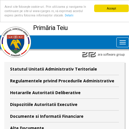
Acest site folosește cookie-uri. Prin utilizarea și navigarea în
Accept
continuare pe site-ul www.cjarges.ro, vă exprimați acordul
expres pentru folosirea informațiilor stocate.
Detalii
Primăria Teiu
Tog
nav
Statutul Unitatii Administrativ Teritoriale
Regulamentele privind Procedurile Administrative
Hotararile Autoritatii Deliberative
Dispozitiile Autoritatii Executive
Documente si Informatii Financiare
Alte Documente