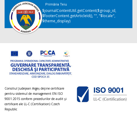
Primăria Teiu
$journalContentUtil.getContent($group_id,
$footerContent.getArticleId(), "", "$locale",
$theme_display)
Consiliul Judeţean Argeș deţine certificare
pentru sistemul de management EN ISO
9001:2015 conform procedurilor de audit şi
certificare ale LL-C (Certification) Czech
Republic