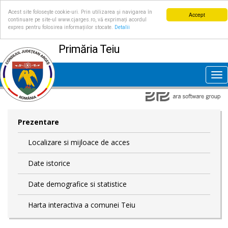
Acest site folosește cookie-uri. Prin utilizarea și navigarea în
Accept
continuare pe site-ul www.cjarges.ro, vă exprimați acordul
expres pentru folosirea informațiilor stocate.
Detalii
Primăria Teiu
Tog
nav
Prezentare
Localizare si mijloace de acces
Date istorice
Date demografice si statistice
Harta interactiva a comunei Teiu