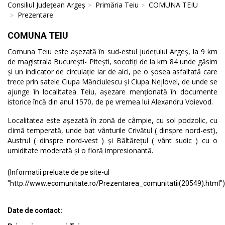
Consiliul Județean Argeș
Primăria Teiu
COMUNA TEIU
Prezentare
COMUNA TEIU
Comuna Teiu este așezată în sud-estul județului Argeș, la 9 km
de magistrala București- Pitești, socotiți de la km 84 unde găsim
și un indicator de circulație iar de aici, pe o șosea asfaltată care
trece prin satele Ciupa Mănciulescu și Ciupa Nejlovel, de unde se
ajunge în localitatea Teiu, așezare menționată în documente
istorice încă din anul 1570, de pe vremea lui Alexandru Voievod.
Localitatea este așezată în zonă de câmpie, cu sol podzolic, cu
climă temperată, unde bat vânturile Crivătul ( dinspre nord-est),
Austrul ( dinspre nord-vest ) și Băltărețul ( vânt sudic ) cu o
umiditate moderată și o floră impresionantă.
(Informatii preluate de pe site-ul
"http://www.ecomunitate.ro/Prezentarea_comunitatii(20549).html")
Date de contact: