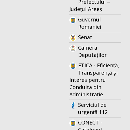
Prefectului –
Județul Argeș
Guvernul
Romaniei
Senat
Camera
Deputaților
ETICA - Eficiență,
Transparență și
Interes pentru
Conduita din
Administrație
Serviciul de
urgență 112
CONECT -
Catalogul