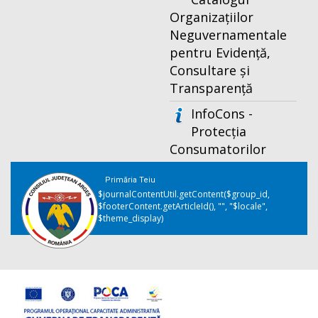
Organizațiilor
Neguvernamentale
pentru Evidență,
Consultare și
Transparență
InfoCons -
Protecția
Consumatorilor
Primăria Teiu
$journalContentUtil.getContent($group_id,
$footerContent.getArticleId(), "", "$locale",
$theme_display)