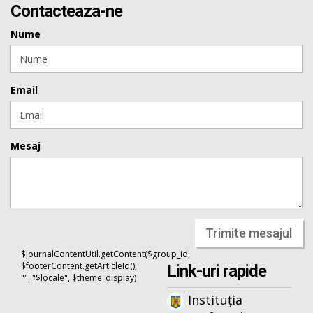
Contacteaza-ne
Nume
Email
Mesaj
Trimite mesajul
$journalContentUtil.getContent($group_id,
$footerContent.getArticleId(),
Link-uri rapide
"", "$locale", $theme_display)
Instituția