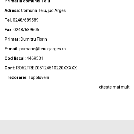
Primaria comunei Teiu
Adresa:
Comuna Teiu, jud Arges
Tel.
0248/689589
Fax:
0248/689605
Primar:
Dumitru Florin
E-mail:
primarie@teiu.cjarges.ro
Cod fiscal:
4469531
Cont:
RO62TREZ05124510220XXXXX
Trezorerie:
Topoloveni
citește mai mult