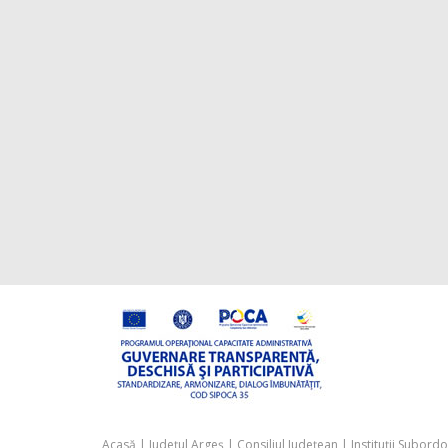
Acasă
|
Județul Argeș
|
Consiliul Județean
|
Instituții Subord