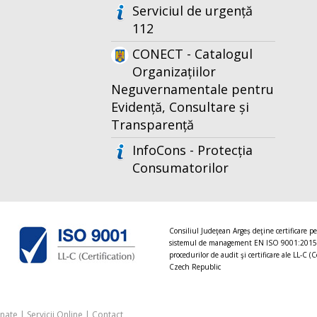
Serviciul de urgență
112
CONECT - Catalogul
Organizațiilor
Neguvernamentale pentru
Evidență, Consultare și
Transparență
InfoCons - Protecția
Consumatorilor
Consiliul Judeţean Argeș deţine certificare p
sistemul de management EN ISO 9001:2015
procedurilor de audit şi certificare ale LL-C (C
Czech Republic
onate
|
Servicii Online
|
Contact