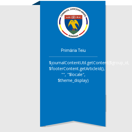
Primăria Teiu
$journalContentUtil.getContent($group_id,
$footerContent.getArticleId(),
"", "$locale",
$theme_display)