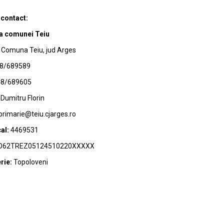
 contact:
a comunei Teiu
Comuna Teiu, jud Arges
8/689589
8/689605
Dumitru Florin
primarie@teiu.cjarges.ro
al:
4469531
62TREZ05124510220XXXXX
rie:
Topoloveni