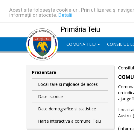
Acest site folosește cookie-uri. Prin utilizarea și navig
informațiilor stocate.
Detalii
Primăria Teiu
COMUNA TEIU
CONSILIUL 
Consiliu
Prezentare
COMU
Localizare si mijloace de acces
Comuna T
un indic
Date istorice
ajunge î
Date demografice si statistice
Localita
Austrul 
Harta interactiva a comunei Teiu
(Informa