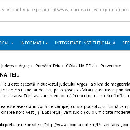
area în continuare pe site-ul www.cjarges.ro, vă exprimați ac
LOCAL
INFORMAȚII
INTEGRITATE INSTITUȚIONALĂ
SER
l Județean Argeș
Primăria Teiu
COMUNA TEIU
Prezentare
NA TEIU
eiu este așezată în sud-estul județului Argeș, la 9 km de magistrala 
ator de circulație iar de aici, pe o șosea asfaltată care trece prin 
n localitatea Teiu, așezare menționată în documente istorice încă din
tea este așezată în zonă de câmpie, cu sol podzolic, cu climă temper
( dinspre nord-vest ) și Băltărețul ( vânt sudic ) cu o umiditate modera
tii preluate de pe site-ul "http://www.ecomunitate.ro/Prezentarea_com