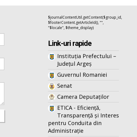
$journalContentUtil.getContent($group_id,
$footerContent.getArticleId(), "",
"$locale", $theme_display)
Link-uri rapide
Instituția Prefectului –
Județul Argeș
Guvernul Romaniei
Senat
Camera Deputaților
ETICA - Eficiență,
Transparență și Interes
pentru Conduita din
Administrație