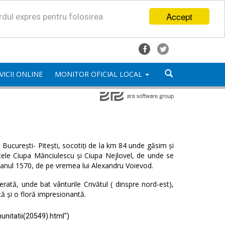
Accept
ordul expres pentru folosirea
VICII ONLINE
MONITOR OFICIAL LOCAL
București- Pitești, socotiți de la km 84 unde găsim și
satele Ciupa Mănciulescu și Ciupa Nejlovel, de unde se
 anul 1570, de pe vremea lui Alexandru Voievod.
ată, unde bat vânturile Crivătul ( dinspre nord-est),
tă și o floră impresionantă.
unitatii(20549).html")