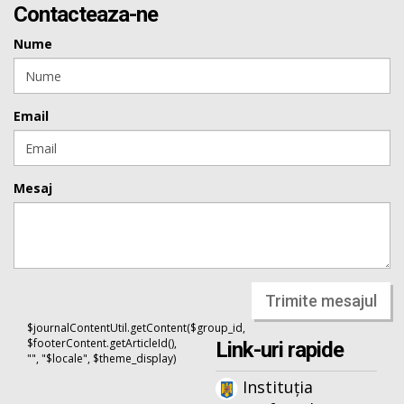
Contacteaza-ne
Nume
Email
Mesaj
Trimite mesajul
$journalContentUtil.getContent($group_id,
$footerContent.getArticleId(),
Link-uri rapide
"", "$locale", $theme_display)
Instituția