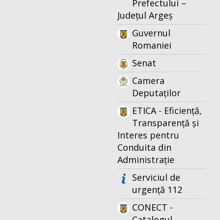
Prefectului –
Județul Argeș
Guvernul
Romaniei
Senat
Camera
Deputaților
ETICA - Eficiență,
Transparență și
Interes pentru
Conduita din
Administrație
Serviciul de
urgență 112
CONECT -
Catalogul