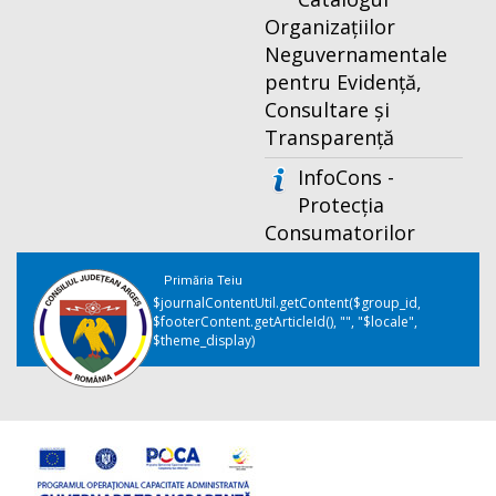
Organizațiilor
Neguvernamentale
pentru Evidență,
Consultare și
Transparență
InfoCons -
Protecția
Consumatorilor
Primăria Teiu
$journalContentUtil.getContent($group_id,
$footerContent.getArticleId(), "", "$locale",
$theme_display)