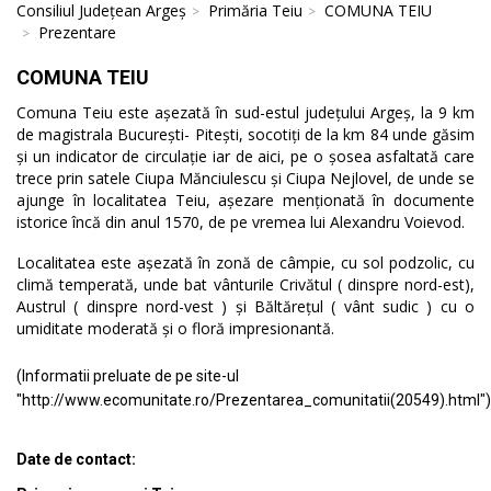
Consiliul Județean Argeș
Primăria Teiu
COMUNA TEIU
Prezentare
COMUNA TEIU
Comuna Teiu este așezată în sud-estul județului Argeș, la 9 km
de magistrala București- Pitești, socotiți de la km 84 unde găsim
și un indicator de circulație iar de aici, pe o șosea asfaltată care
trece prin satele Ciupa Mănciulescu și Ciupa Nejlovel, de unde se
ajunge în localitatea Teiu, așezare menționată în documente
istorice încă din anul 1570, de pe vremea lui Alexandru Voievod.
Localitatea este așezată în zonă de câmpie, cu sol podzolic, cu
climă temperată, unde bat vânturile Crivătul ( dinspre nord-est),
Austrul ( dinspre nord-vest ) și Băltărețul ( vânt sudic ) cu o
umiditate moderată și o floră impresionantă.
(Informatii preluate de pe site-ul
"http://www.ecomunitate.ro/Prezentarea_comunitatii(20549).html")
Date de contact: