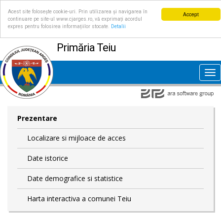
Acest site folosește cookie-uri. Prin utilizarea și navigarea în
Accept
continuare pe site-ul www.cjarges.ro, vă exprimați acordul
expres pentru folosirea informațiilor stocate.
Detalii
Primăria Teiu
Tog
nav
Prezentare
Localizare si mijloace de acces
Date istorice
Date demografice si statistice
Harta interactiva a comunei Teiu