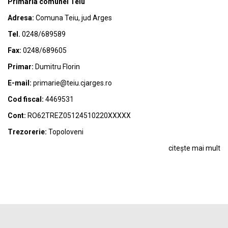
Primaria comunei Teiu
Adresa:
Comuna Teiu, jud Arges
Tel.
0248/689589
Fax:
0248/689605
Primar:
Dumitru Florin
E-mail:
primarie@teiu.cjarges.ro
Cod fiscal:
4469531
Cont:
RO62TREZ05124510220XXXXX
Trezorerie:
Topoloveni
citește mai mult