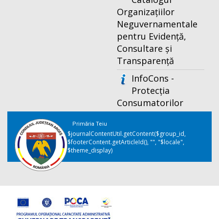
Organizațiilor
Neguvernamentale
pentru Evidență,
Consultare și
Transparență
InfoCons -
Protecția
Consumatorilor
Primăria Teiu
$journalContentUtil.getContent($group_id,
$footerContent.getArticleId(), "", "$locale",
$theme_display)