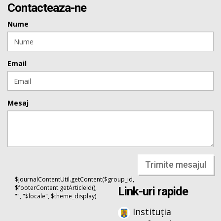
Contacteaza-ne
Nume
Email
Mesaj
Trimite mesajul
$journalContentUtil.getContent($group_id,
$footerContent.getArticleId(),
Link-uri rapide
"", "$locale", $theme_display)
Instituția