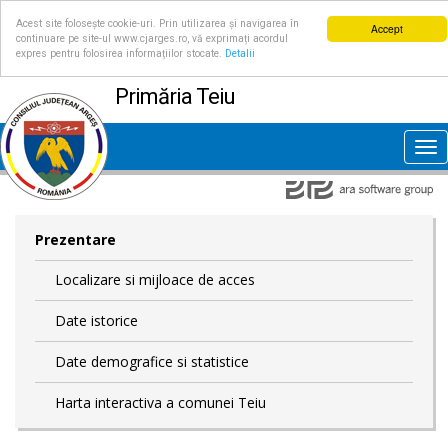
Acest site folosește cookie-uri. Prin utilizarea și navigarea în
Accept
continuare pe site-ul www.cjarges.ro, vă exprimați acordul
expres pentru folosirea informațiilor stocate.
Detalii
Primăria Teiu
Tog
nav
Prezentare
Localizare si mijloace de acces
Date istorice
Date demografice si statistice
Harta interactiva a comunei Teiu