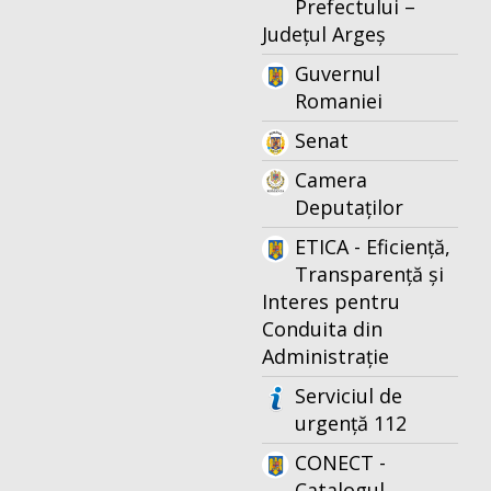
Prefectului –
Județul Argeș
Guvernul
Romaniei
Senat
Camera
Deputaților
ETICA - Eficiență,
Transparență și
Interes pentru
Conduita din
Administrație
Serviciul de
urgență 112
CONECT -
Catalogul