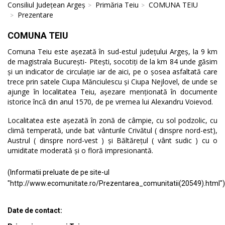
Consiliul Județean Argeș
Primăria Teiu
COMUNA TEIU
Prezentare
COMUNA TEIU
Comuna Teiu este așezată în sud-estul județului Argeș, la 9 km
de magistrala București- Pitești, socotiți de la km 84 unde găsim
și un indicator de circulație iar de aici, pe o șosea asfaltată care
trece prin satele Ciupa Mănciulescu și Ciupa Nejlovel, de unde se
ajunge în localitatea Teiu, așezare menționată în documente
istorice încă din anul 1570, de pe vremea lui Alexandru Voievod.
Localitatea este așezată în zonă de câmpie, cu sol podzolic, cu
climă temperată, unde bat vânturile Crivătul ( dinspre nord-est),
Austrul ( dinspre nord-vest ) și Băltărețul ( vânt sudic ) cu o
umiditate moderată și o floră impresionantă.
(Informatii preluate de pe site-ul
"http://www.ecomunitate.ro/Prezentarea_comunitatii(20549).html")
Date de contact: