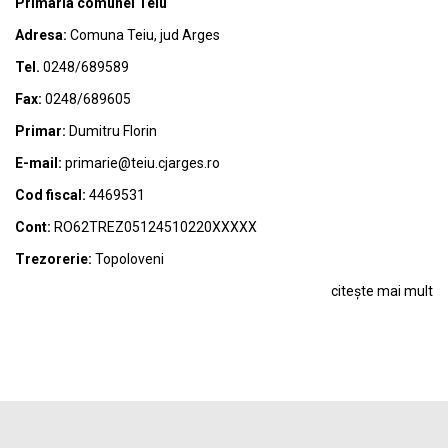
Primaria comunei Teiu
Adresa:
Comuna Teiu, jud Arges
Tel.
0248/689589
Fax:
0248/689605
Primar:
Dumitru Florin
E-mail:
primarie@teiu.cjarges.ro
Cod fiscal:
4469531
Cont:
RO62TREZ05124510220XXXXX
Trezorerie:
Topoloveni
citește mai mult