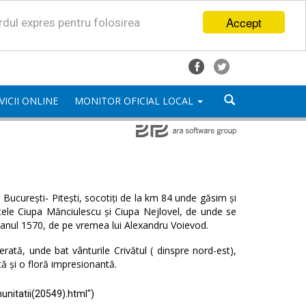
Accept
ordul expres pentru folosirea
VICII ONLINE
MONITOR OFICIAL LOCAL
București- Pitești, socotiți de la km 84 unde găsim și
satele Ciupa Mănciulescu și Ciupa Nejlovel, de unde se
 anul 1570, de pe vremea lui Alexandru Voievod.
ată, unde bat vânturile Crivătul ( dinspre nord-est),
tă și o floră impresionantă.
unitatii(20549).html")