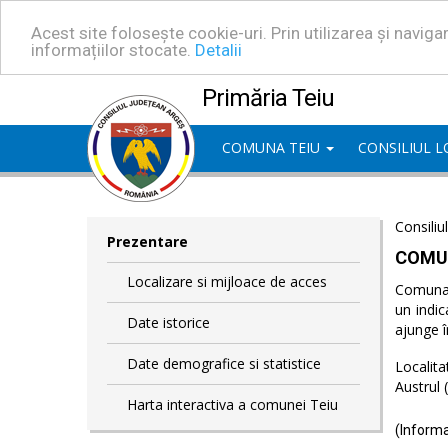
Acest site folosește cookie-uri. Prin utilizarea și navig
informațiilor stocate.
Detalii
Primăria Teiu
COMUNA TEIU
CONSILIUL 
Consiliu
Prezentare
COMU
Localizare si mijloace de acces
Comuna T
un indic
Date istorice
ajunge î
Date demografice si statistice
Localita
Austrul 
Harta interactiva a comunei Teiu
(Informa