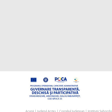
Acasă
|
Județul Argeș
|
Consiliul Județean
|
Instituții Subord