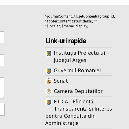
$journalContentUtil.getContent($group_id,
$footerContent.getArticleId(), "",
"$locale", $theme_display)
Link-uri rapide
Instituția Prefectului –
Județul Argeș
Guvernul Romaniei
Senat
Camera Deputaților
ETICA - Eficiență,
Transparență și Interes
pentru Conduita din
Administrație