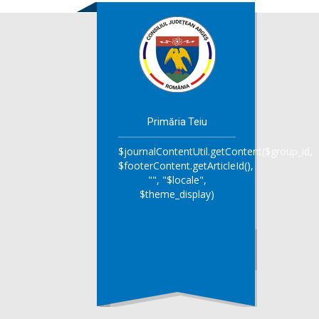
Primăria Teiu
$journalContentUtil.getContent($group_id,
$footerContent.getArticleId(),
"", "$locale",
$theme_display)