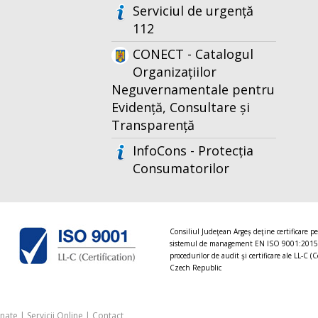
Serviciul de urgență
112
CONECT - Catalogul
Organizațiilor
Neguvernamentale pentru
Evidență, Consultare și
Transparență
InfoCons - Protecția
Consumatorilor
Consiliul Judeţean Argeș deţine certificare p
sistemul de management EN ISO 9001:2015
procedurilor de audit şi certificare ale LL-C (C
Czech Republic
onate
|
Servicii Online
|
Contact