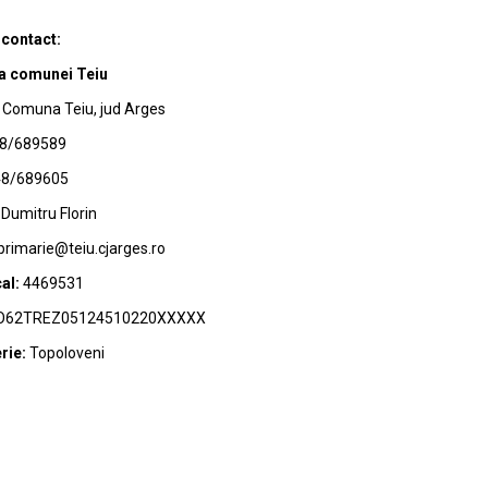
 contact:
a comunei Teiu
Comuna Teiu, jud Arges
8/689589
8/689605
Dumitru Florin
primarie@teiu.cjarges.ro
al:
4469531
62TREZ05124510220XXXXX
rie:
Topoloveni