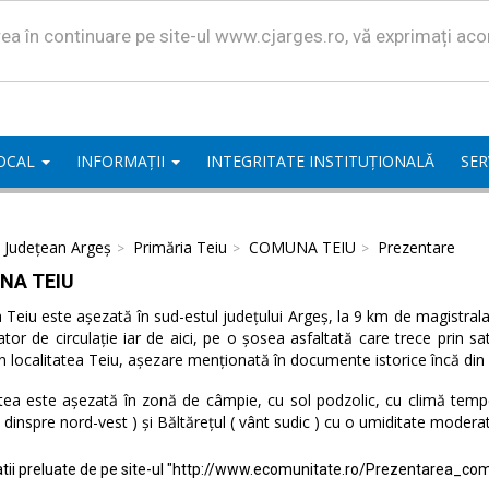
area în continuare pe site-ul www.cjarges.ro, vă exprimați ac
LOCAL
INFORMAȚII
INTEGRITATE INSTITUȚIONALĂ
SER
l Județean Argeș
Primăria Teiu
COMUNA TEIU
Prezentare
NA TEIU
eiu este așezată în sud-estul județului Argeș, la 9 km de magistrala 
ator de circulație iar de aici, pe o șosea asfaltată care trece prin 
n localitatea Teiu, așezare menționată în documente istorice încă din
tea este așezată în zonă de câmpie, cu sol podzolic, cu climă temper
( dinspre nord-vest ) și Băltărețul ( vânt sudic ) cu o umiditate modera
tii preluate de pe site-ul "http://www.ecomunitate.ro/Prezentarea_com