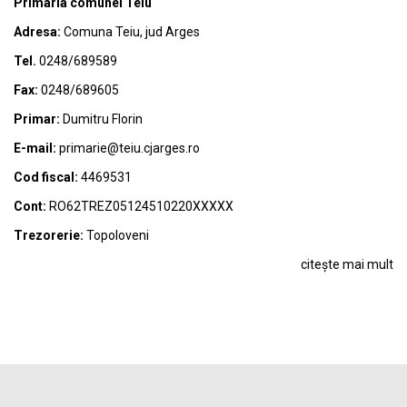
Primaria comunei Teiu
Adresa:
Comuna Teiu, jud Arges
Tel.
0248/689589
Fax:
0248/689605
Primar:
Dumitru Florin
E-mail:
primarie@teiu.cjarges.ro
Cod fiscal:
4469531
Cont:
RO62TREZ05124510220XXXXX
Trezorerie:
Topoloveni
citește mai mult