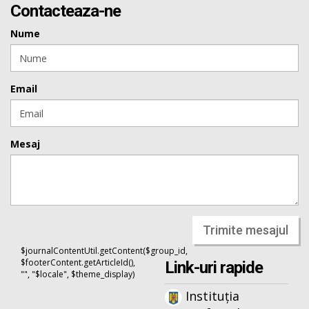
Contacteaza-ne
Nume
Email
Mesaj
Trimite mesajul
$journalContentUtil.getContent($group_id,
$footerContent.getArticleId(),
Link-uri rapide
"", "$locale", $theme_display)
Instituția