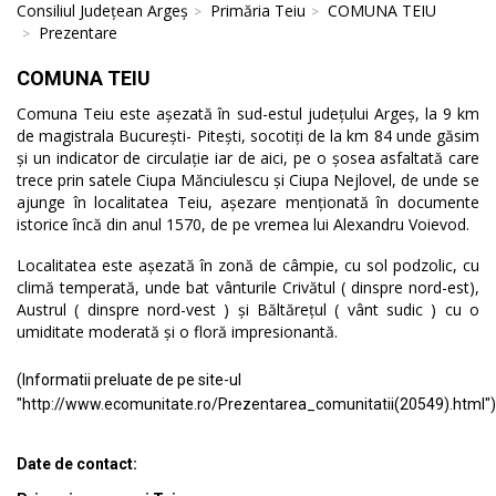
Consiliul Județean Argeș
Primăria Teiu
COMUNA TEIU
Prezentare
COMUNA TEIU
Comuna Teiu este așezată în sud-estul județului Argeș, la 9 km
de magistrala București- Pitești, socotiți de la km 84 unde găsim
și un indicator de circulație iar de aici, pe o șosea asfaltată care
trece prin satele Ciupa Mănciulescu și Ciupa Nejlovel, de unde se
ajunge în localitatea Teiu, așezare menționată în documente
istorice încă din anul 1570, de pe vremea lui Alexandru Voievod.
Localitatea este așezată în zonă de câmpie, cu sol podzolic, cu
climă temperată, unde bat vânturile Crivătul ( dinspre nord-est),
Austrul ( dinspre nord-vest ) și Băltărețul ( vânt sudic ) cu o
umiditate moderată și o floră impresionantă.
(Informatii preluate de pe site-ul
"http://www.ecomunitate.ro/Prezentarea_comunitatii(20549).html")
Date de contact: