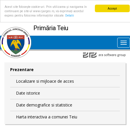
Acest site folosește cookie-uri. Prin utilizarea și navigarea în
Accept
continuare pe site-ul www.cjarges.ro, vă exprimați acordul
expres pentru folosirea informațiilor stocate.
Detalii
Primăria Teiu
Tog
nav
Prezentare
Localizare si mijloace de acces
Date istorice
Date demografice si statistice
Harta interactiva a comunei Teiu