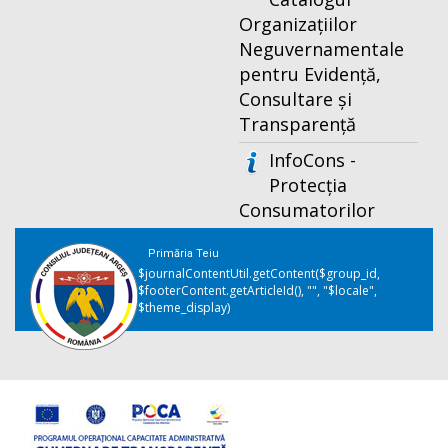
Organizațiilor
Neguvernamentale
pentru Evidență,
Consultare și
Transparență
InfoCons -
Protecția
Consumatorilor
Primăria Teiu
$journalContentUtil.getContent($group_id,
$footerContent.getArticleId(), "", "$locale",
$theme_display)