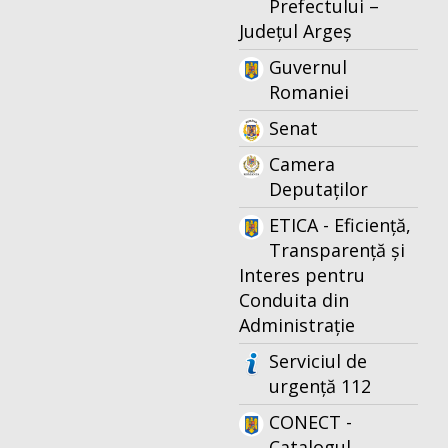
Prefectului –
Județul Argeș
Guvernul
Romaniei
Senat
Camera
Deputaților
ETICA - Eficiență,
Transparență și
Interes pentru
Conduita din
Administrație
Serviciul de
urgență 112
CONECT -
Catalogul