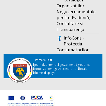
Organizațiilor
Neguvernamentale
pentru Evidență,
Consultare și
Transparență
InfoCons -
Protecția
Consumatorilor
Primăria Teiu
$journalContentUtil.getContent($group_id,
$footerContent.getArticleId(), "", "$locale",
$theme_display)