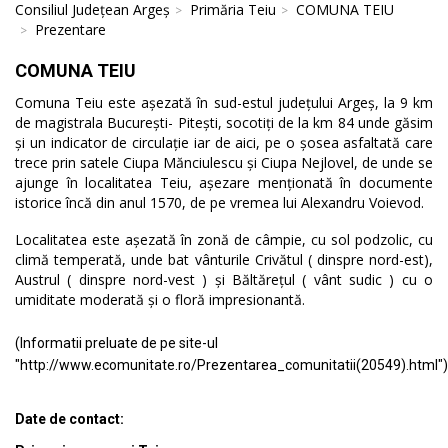
Consiliul Județean Argeș
Primăria Teiu
COMUNA TEIU
Prezentare
COMUNA TEIU
Comuna Teiu este așezată în sud-estul județului Argeș, la 9 km
de magistrala București- Pitești, socotiți de la km 84 unde găsim
și un indicator de circulație iar de aici, pe o șosea asfaltată care
trece prin satele Ciupa Mănciulescu și Ciupa Nejlovel, de unde se
ajunge în localitatea Teiu, așezare menționată în documente
istorice încă din anul 1570, de pe vremea lui Alexandru Voievod.
Localitatea este așezată în zonă de câmpie, cu sol podzolic, cu
climă temperată, unde bat vânturile Crivătul ( dinspre nord-est),
Austrul ( dinspre nord-vest ) și Băltărețul ( vânt sudic ) cu o
umiditate moderată și o floră impresionantă.
(Informatii preluate de pe site-ul
"http://www.ecomunitate.ro/Prezentarea_comunitatii(20549).html")
Date de contact: