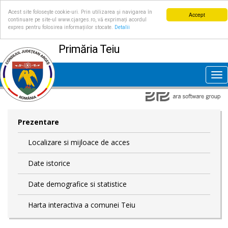
Acest site folosește cookie-uri. Prin utilizarea și navigarea în
Accept
continuare pe site-ul www.cjarges.ro, vă exprimați acordul
expres pentru folosirea informațiilor stocate.
Detalii
Primăria Teiu
Tog
nav
Prezentare
Localizare si mijloace de acces
Date istorice
Date demografice si statistice
Harta interactiva a comunei Teiu