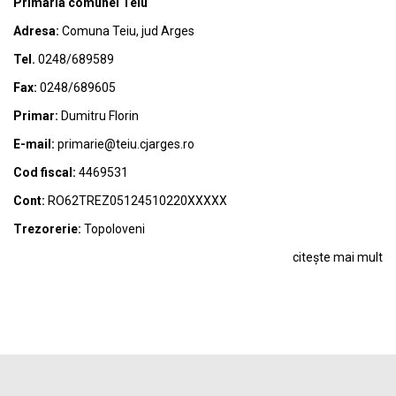
Primaria comunei Teiu
Adresa:
Comuna Teiu, jud Arges
Tel.
0248/689589
Fax:
0248/689605
Primar:
Dumitru Florin
E-mail:
primarie@teiu.cjarges.ro
Cod fiscal:
4469531
Cont:
RO62TREZ05124510220XXXXX
Trezorerie:
Topoloveni
citește mai mult