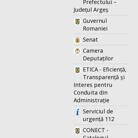
Prefectului –
Județul Argeș
Guvernul
Romaniei
Senat
Camera
Deputaților
ETICA - Eficiență,
Transparență și
Interes pentru
Conduita din
Administrație
Serviciul de
urgență 112
CONECT -
Catalogul