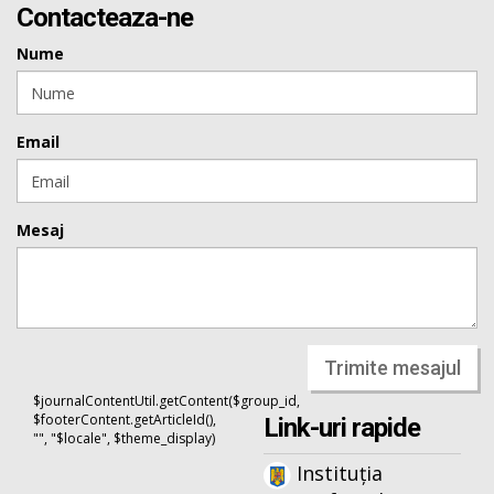
Contacteaza-ne
Nume
Email
Mesaj
Trimite mesajul
$journalContentUtil.getContent($group_id,
$footerContent.getArticleId(),
Link-uri rapide
"", "$locale", $theme_display)
Instituția