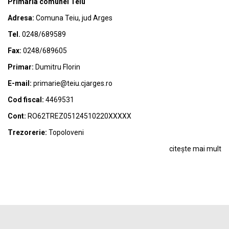
Primaria comunei Teiu
Adresa:
Comuna Teiu, jud Arges
Tel.
0248/689589
Fax:
0248/689605
Primar:
Dumitru Florin
E-mail:
primarie@teiu.cjarges.ro
Cod fiscal:
4469531
Cont:
RO62TREZ05124510220XXXXX
Trezorerie:
Topoloveni
citește mai mult