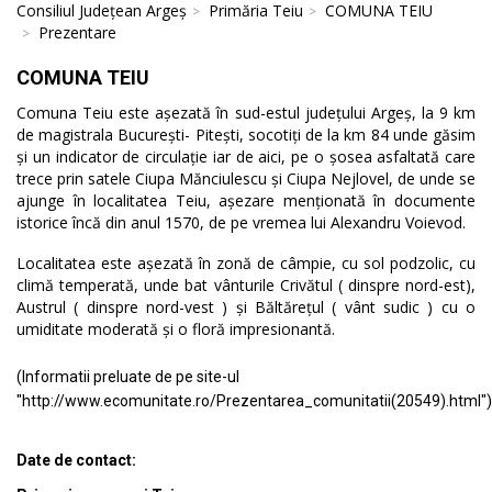
Consiliul Județean Argeș
Primăria Teiu
COMUNA TEIU
Prezentare
COMUNA TEIU
Comuna Teiu este așezată în sud-estul județului Argeș, la 9 km
de magistrala București- Pitești, socotiți de la km 84 unde găsim
și un indicator de circulație iar de aici, pe o șosea asfaltată care
trece prin satele Ciupa Mănciulescu și Ciupa Nejlovel, de unde se
ajunge în localitatea Teiu, așezare menționată în documente
istorice încă din anul 1570, de pe vremea lui Alexandru Voievod.
Localitatea este așezată în zonă de câmpie, cu sol podzolic, cu
climă temperată, unde bat vânturile Crivătul ( dinspre nord-est),
Austrul ( dinspre nord-vest ) și Băltărețul ( vânt sudic ) cu o
umiditate moderată și o floră impresionantă.
(Informatii preluate de pe site-ul
"http://www.ecomunitate.ro/Prezentarea_comunitatii(20549).html")
Date de contact: