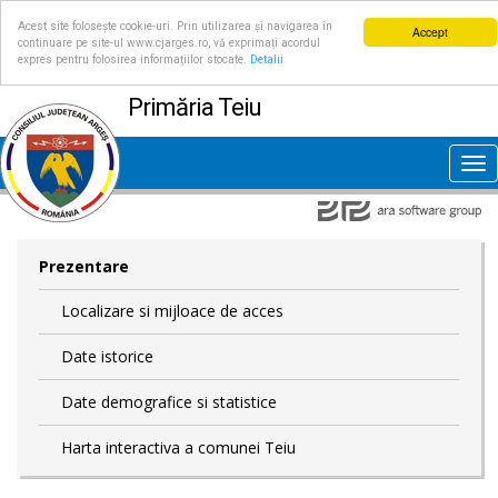
Acest site folosește cookie-uri. Prin utilizarea și navigarea în
Accept
continuare pe site-ul www.cjarges.ro, vă exprimați acordul
expres pentru folosirea informațiilor stocate.
Detalii
Primăria Teiu
Tog
nav
Prezentare
Localizare si mijloace de acces
Date istorice
Date demografice si statistice
Harta interactiva a comunei Teiu