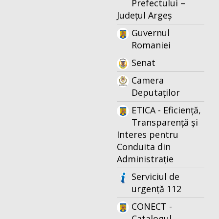
Prefectului –
Județul Argeș
Guvernul
Romaniei
Senat
Camera
Deputaților
ETICA - Eficiență,
Transparență și
Interes pentru
Conduita din
Administrație
Serviciul de
urgență 112
CONECT -
Catalogul