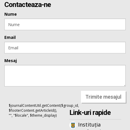
Contacteaza-ne
Nume
Email
Mesaj
Trimite mesajul
$journalContentUtil.getContent($group_id,
$footerContent.getArticleId(),
Link-uri rapide
"", "$locale", $theme_display)
Instituția