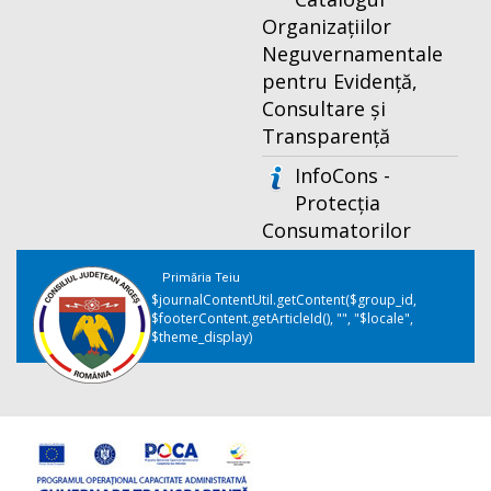
Organizațiilor
Neguvernamentale
pentru Evidență,
Consultare și
Transparență
InfoCons -
Protecția
Consumatorilor
Primăria Teiu
$journalContentUtil.getContent($group_id,
$footerContent.getArticleId(), "", "$locale",
$theme_display)