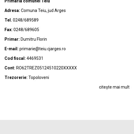
Primaria comunei Teiu
Adresa:
Comuna Teiu, jud Arges
Tel.
0248/689589
Fax:
0248/689605
Primar:
Dumitru Florin
E-mail:
primarie@teiu.cjarges.ro
Cod fiscal:
4469531
Cont:
RO62TREZ05124510220XXXXX
Trezorerie:
Topoloveni
citește mai mult