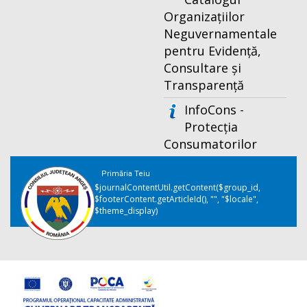
Organizațiilor
Neguvernamentale
pentru Evidență,
Consultare și
Transparență
InfoCons -
Protecția
Consumatorilor
Primăria Teiu
$journalContentUtil.getContent($group_id,
$footerContent.getArticleId(), "", "$locale",
$theme_display)