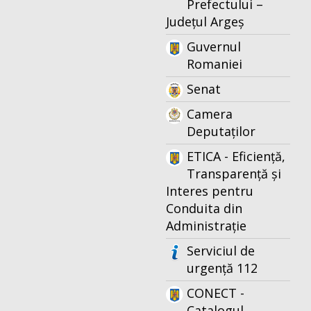
Prefectului –
Județul Argeș
Guvernul
Romaniei
Senat
Camera
Deputaților
ETICA - Eficiență,
Transparență și
Interes pentru
Conduita din
Administrație
Serviciul de
urgență 112
CONECT -
Catalogul