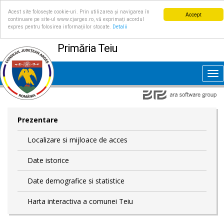
Acest site folosește cookie-uri. Prin utilizarea și navigarea în
Accept
continuare pe site-ul www.cjarges.ro, vă exprimați acordul
expres pentru folosirea informațiilor stocate.
Detalii
Primăria Teiu
Tog
nav
Prezentare
Localizare si mijloace de acces
Date istorice
Date demografice si statistice
Harta interactiva a comunei Teiu