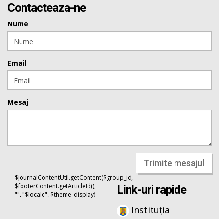
Contacteaza-ne
Nume
Email
Mesaj
Trimite mesajul
$journalContentUtil.getContent($group_id,
$footerContent.getArticleId(),
Link-uri rapide
"", "$locale", $theme_display)
Instituția