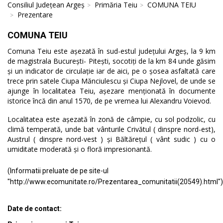
Consiliul Județean Argeș
Primăria Teiu
COMUNA TEIU
Prezentare
COMUNA TEIU
Comuna Teiu este așezată în sud-estul județului Argeș, la 9 km
de magistrala București- Pitești, socotiți de la km 84 unde găsim
și un indicator de circulație iar de aici, pe o șosea asfaltată care
trece prin satele Ciupa Mănciulescu și Ciupa Nejlovel, de unde se
ajunge în localitatea Teiu, așezare menționată în documente
istorice încă din anul 1570, de pe vremea lui Alexandru Voievod.
Localitatea este așezată în zonă de câmpie, cu sol podzolic, cu
climă temperată, unde bat vânturile Crivătul ( dinspre nord-est),
Austrul ( dinspre nord-vest ) și Băltărețul ( vânt sudic ) cu o
umiditate moderată și o floră impresionantă.
(Informatii preluate de pe site-ul
"http://www.ecomunitate.ro/Prezentarea_comunitatii(20549).html")
Date de contact: