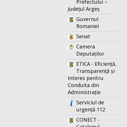
Prefectului –
Județul Argeș
Guvernul
Romaniei
Senat
Camera
Deputaților
ETICA - Eficiență,
Transparență și
Interes pentru
Conduita din
Administrație
Serviciul de
urgență 112
CONECT -
Catalogul