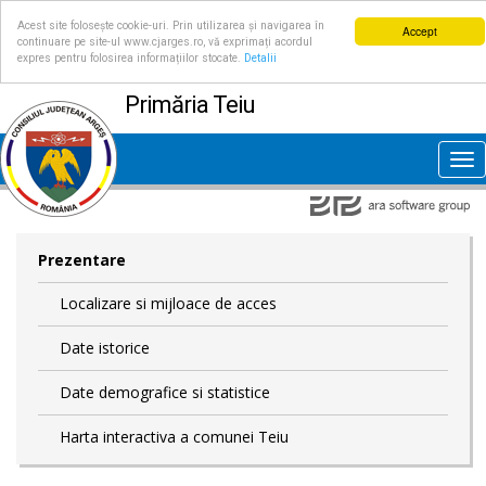
Acest site folosește cookie-uri. Prin utilizarea și navigarea în
Accept
continuare pe site-ul www.cjarges.ro, vă exprimați acordul
expres pentru folosirea informațiilor stocate.
Detalii
Primăria Teiu
Tog
nav
Prezentare
Localizare si mijloace de acces
Date istorice
Date demografice si statistice
Harta interactiva a comunei Teiu