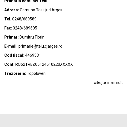
Primaria comunei Teiu
Adresa:
Comuna Teiu, jud Arges
Tel.
0248/689589
Fax:
0248/689605
Primar:
Dumitru Florin
E-mail:
primarie@teiu.cjarges.ro
Cod fiscal:
4469531
Cont:
RO62TREZ05124510220XXXXX
Trezorerie:
Topoloveni
citește mai mult