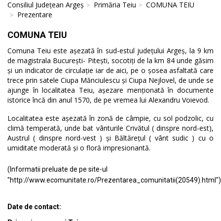
Consiliul Județean Argeș
Primăria Teiu
COMUNA TEIU
Prezentare
COMUNA TEIU
Comuna Teiu este așezată în sud-estul județului Argeș, la 9 km
de magistrala București- Pitești, socotiți de la km 84 unde găsim
și un indicator de circulație iar de aici, pe o șosea asfaltată care
trece prin satele Ciupa Mănciulescu și Ciupa Nejlovel, de unde se
ajunge în localitatea Teiu, așezare menționată în documente
istorice încă din anul 1570, de pe vremea lui Alexandru Voievod.
Localitatea este așezată în zonă de câmpie, cu sol podzolic, cu
climă temperată, unde bat vânturile Crivătul ( dinspre nord-est),
Austrul ( dinspre nord-vest ) și Băltărețul ( vânt sudic ) cu o
umiditate moderată și o floră impresionantă.
(Informatii preluate de pe site-ul
"http://www.ecomunitate.ro/Prezentarea_comunitatii(20549).html")
Date de contact: