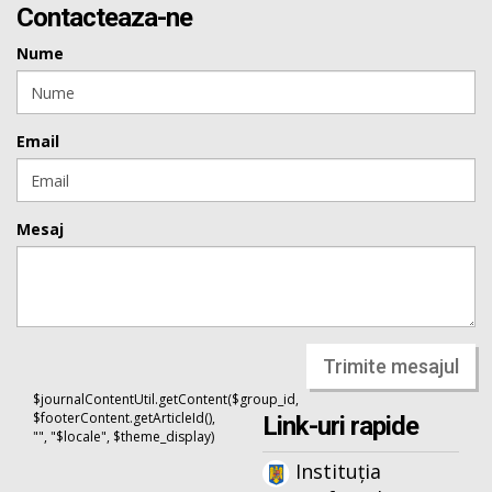
Contacteaza-ne
Nume
Email
Mesaj
Trimite mesajul
$journalContentUtil.getContent($group_id,
$footerContent.getArticleId(),
Link-uri rapide
"", "$locale", $theme_display)
Instituția