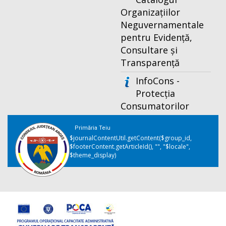
Organizațiilor
Neguvernamentale
pentru Evidență,
Consultare și
Transparență
InfoCons -
Protecția
Consumatorilor
Primăria Teiu
$journalContentUtil.getContent($group_id,
$footerContent.getArticleId(), "", "$locale",
$theme_display)