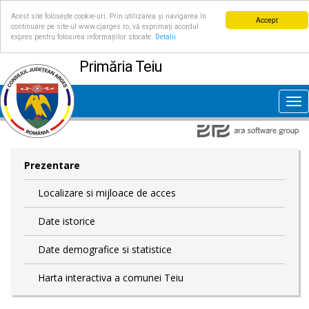
Acest site folosește cookie-uri. Prin utilizarea și navigarea în
Accept
continuare pe site-ul www.cjarges.ro, vă exprimați acordul
expres pentru folosirea informațiilor stocate.
Detalii
Primăria Teiu
Tog
nav
Prezentare
Localizare si mijloace de acces
Date istorice
Date demografice si statistice
Harta interactiva a comunei Teiu