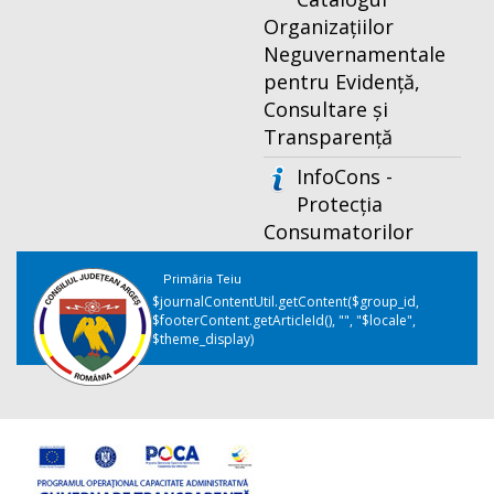
Organizațiilor
Neguvernamentale
pentru Evidență,
Consultare și
Transparență
InfoCons -
Protecția
Consumatorilor
Primăria Teiu
$journalContentUtil.getContent($group_id,
$footerContent.getArticleId(), "", "$locale",
$theme_display)