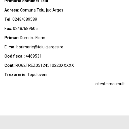
Primaria comunei Teiu
Adresa:
Comuna Teiu, jud Arges
Tel.
0248/689589
Fax:
0248/689605
Primar:
Dumitru Florin
E-mail:
primarie@teiu.cjarges.ro
Cod fiscal:
4469531
Cont:
RO62TREZ05124510220XXXXX
Trezorerie:
Topoloveni
citește mai mult