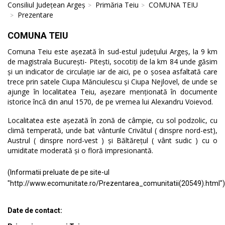
Consiliul Județean Argeș
Primăria Teiu
COMUNA TEIU
Prezentare
COMUNA TEIU
Comuna Teiu este așezată în sud-estul județului Argeș, la 9 km
de magistrala București- Pitești, socotiți de la km 84 unde găsim
și un indicator de circulație iar de aici, pe o șosea asfaltată care
trece prin satele Ciupa Mănciulescu și Ciupa Nejlovel, de unde se
ajunge în localitatea Teiu, așezare menționată în documente
istorice încă din anul 1570, de pe vremea lui Alexandru Voievod.
Localitatea este așezată în zonă de câmpie, cu sol podzolic, cu
climă temperată, unde bat vânturile Crivătul ( dinspre nord-est),
Austrul ( dinspre nord-vest ) și Băltărețul ( vânt sudic ) cu o
umiditate moderată și o floră impresionantă.
(Informatii preluate de pe site-ul
"http://www.ecomunitate.ro/Prezentarea_comunitatii(20549).html")
Date de contact: