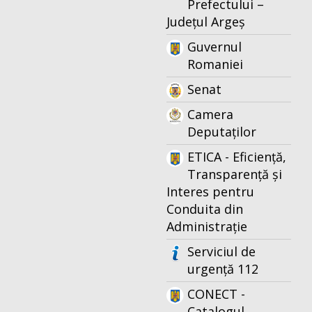
Prefectului –
Județul Argeș
Guvernul
Romaniei
Senat
Camera
Deputaților
ETICA - Eficiență,
Transparență și
Interes pentru
Conduita din
Administrație
Serviciul de
urgență 112
CONECT -
Catalogul