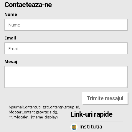
Contacteaza-ne
Nume
Email
Mesaj
Trimite mesajul
$journalContentUtil.getContent($group_id,
$footerContent.getArticleId(),
Link-uri rapide
"", "$locale", $theme_display)
Instituția