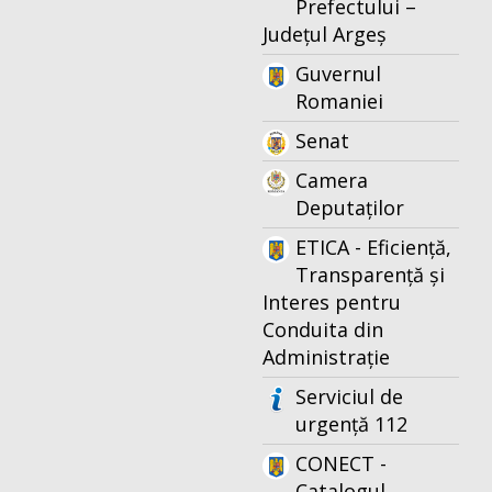
Prefectului –
Județul Argeș
Guvernul
Romaniei
Senat
Camera
Deputaților
ETICA - Eficiență,
Transparență și
Interes pentru
Conduita din
Administrație
Serviciul de
urgență 112
CONECT -
Catalogul