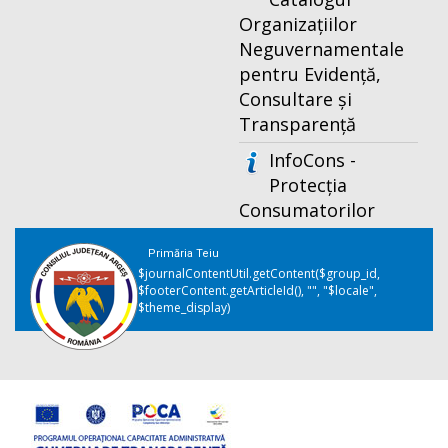
Organizațiilor
Neguvernamentale
pentru Evidență,
Consultare și
Transparență
InfoCons -
Protecția
Consumatorilor
Primăria Teiu
$journalContentUtil.getContent($group_id,
$footerContent.getArticleId(), "", "$locale",
$theme_display)