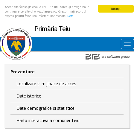
Acest site folosește cookie-uri. Prin utilizarea și navigarea în
Accept
continuare pe site-ul www.cjarges.ro, vă exprimați acordul
expres pentru folosirea informațiilor stocate.
Detalii
Primăria Teiu
Tog
nav
Prezentare
Localizare si mijloace de acces
Date istorice
Date demografice si statistice
Harta interactiva a comunei Teiu