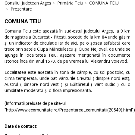
Consiliul Județean Argeș
Primăria Teiu
COMUNA TEIU
Prezentare
COMUNA TEIU
Comuna Teiu este așezată în sud-estul județului Argeș, la 9 km
de magistrala București- Pitești, socotiți de la km 84 unde găsim
și un indicator de circulație iar de aici, pe o șosea asfaltată care
trece prin satele Ciupa Mănciulescu și Ciupa Nejlovel, de unde se
ajunge în localitatea Teiu, așezare menționată în documente
istorice încă din anul 1570, de pe vremea lui Alexandru Voievod.
Localitatea este așezată în zonă de câmpie, cu sol podzolic, cu
climă temperată, unde bat vânturile Crivătul ( dinspre nord-est),
Austrul ( dinspre nord-vest ) și Băltărețul ( vânt sudic ) cu o
umiditate moderată și o floră impresionantă.
(Informatii preluate de pe site-ul
"http://www.ecomunitate.ro/Prezentarea_comunitatii(20549).html")
Date de contact: