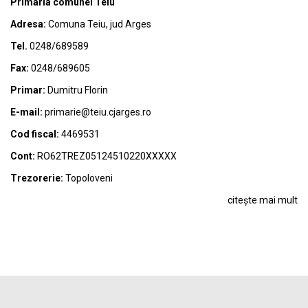
Primaria comunei Teiu
Adresa:
Comuna Teiu, jud Arges
Tel.
0248/689589
Fax:
0248/689605
Primar:
Dumitru Florin
E-mail:
primarie@teiu.cjarges.ro
Cod fiscal:
4469531
Cont:
RO62TREZ05124510220XXXXX
Trezorerie:
Topoloveni
citește mai mult