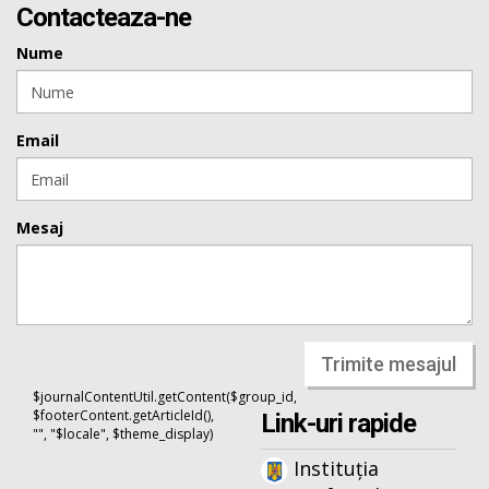
Contacteaza-ne
Nume
Email
Mesaj
Trimite mesajul
$journalContentUtil.getContent($group_id,
$footerContent.getArticleId(),
Link-uri rapide
"", "$locale", $theme_display)
Instituția