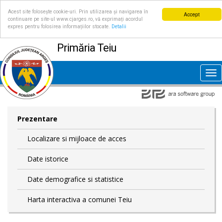
Acest site folosește cookie-uri. Prin utilizarea și navigarea în
Accept
continuare pe site-ul www.cjarges.ro, vă exprimați acordul
expres pentru folosirea informațiilor stocate.
Detalii
Primăria Teiu
Tog
nav
Prezentare
Localizare si mijloace de acces
Date istorice
Date demografice si statistice
Harta interactiva a comunei Teiu