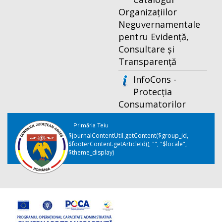
Organizațiilor
Neguvernamentale
pentru Evidență,
Consultare și
Transparență
InfoCons -
Protecția
Consumatorilor
Primăria Teiu
$journalContentUtil.getContent($group_id,
$footerContent.getArticleId(), "", "$locale",
$theme_display)