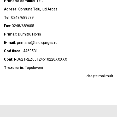
Primaria comunei Teiu
Adresa:
Comuna Teiu, jud Arges
Tel.
0248/689589
Fax:
0248/689605
Primar:
Dumitru Florin
E-mail:
primarie@teiu.cjarges.ro
Cod fiscal:
4469531
Cont:
RO62TREZ05124510220XXXXX
Trezorerie:
Topoloveni
citește mai mult