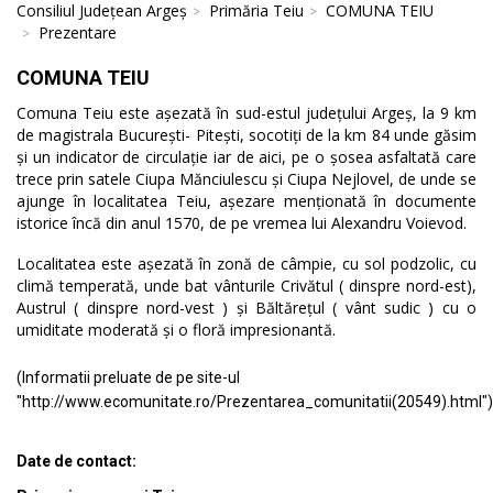
Consiliul Județean Argeș
Primăria Teiu
COMUNA TEIU
Prezentare
COMUNA TEIU
Comuna Teiu este așezată în sud-estul județului Argeș, la 9 km
de magistrala București- Pitești, socotiți de la km 84 unde găsim
și un indicator de circulație iar de aici, pe o șosea asfaltată care
trece prin satele Ciupa Mănciulescu și Ciupa Nejlovel, de unde se
ajunge în localitatea Teiu, așezare menționată în documente
istorice încă din anul 1570, de pe vremea lui Alexandru Voievod.
Localitatea este așezată în zonă de câmpie, cu sol podzolic, cu
climă temperată, unde bat vânturile Crivătul ( dinspre nord-est),
Austrul ( dinspre nord-vest ) și Băltărețul ( vânt sudic ) cu o
umiditate moderată și o floră impresionantă.
(Informatii preluate de pe site-ul
"http://www.ecomunitate.ro/Prezentarea_comunitatii(20549).html")
Date de contact: