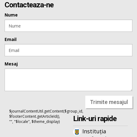
Contacteaza-ne
Nume
Email
Mesaj
Trimite mesajul
$journalContentUtil.getContent($group_id,
$footerContent.getArticleId(),
Link-uri rapide
"", "$locale", $theme_display)
Instituția