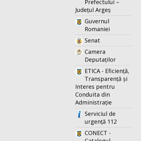
Prefectului –
Județul Argeș
Guvernul
Romaniei
Senat
Camera
Deputaților
ETICA - Eficiență,
Transparență și
Interes pentru
Conduita din
Administrație
Serviciul de
urgență 112
CONECT -
Catalogul