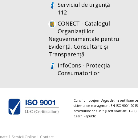
Serviciul de urgență
112
CONECT - Catalogul
Organizațiilor
Neguvernamentale pentru
Evidență, Consultare și
Transparență
InfoCons - Protecția
Consumatorilor
Consiliul Judeţean Argeș deţine certificare p
sistemul de management EN ISO 9001:2015
procedurilor de audit şi certificare ale LL-C (C
Czech Republic
onate
|
Servicii Online
|
Contact