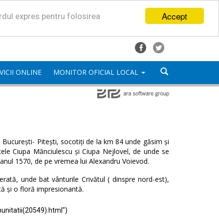
Accept
ordul expres pentru folosirea
VICII ONLINE
MONITOR OFICIAL LOCAL
București- Pitești, socotiți de la km 84 unde găsim și
satele Ciupa Mănciulescu și Ciupa Nejlovel, de unde se
 anul 1570, de pe vremea lui Alexandru Voievod.
ată, unde bat vânturile Crivătul ( dinspre nord-est),
tă și o floră impresionantă.
unitatii(20549).html")