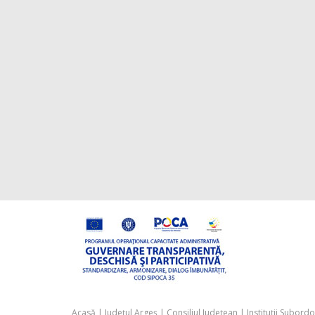
Acasă
|
Județul Argeș
|
Consiliul Județean
|
Instituții Subord