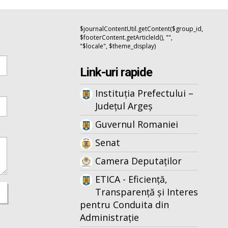
$journalContentUtil.getContent($group_id,
$footerContent.getArticleId(), "",
"$locale", $theme_display)
Link-uri rapide
Instituția Prefectului –
Județul Argeș
Guvernul Romaniei
Senat
Camera Deputaților
ETICA - Eficiență,
Transparență și Interes
pentru Conduita din
Administrație