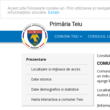
Acest site folosește cookie-uri. Prin utilizarea și navig
informațiilor stocate.
Detalii
Primăria Teiu
COMUNA TEIU
CONSILIUL 
Consiliu
Prezentare
COMU
Localizare si mijloace de acces
Comuna T
un indic
Date istorice
ajunge î
Date demografice si statistice
Localita
Austrul 
Harta interactiva a comunei Teiu
(Informa