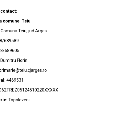
 contact:
a comunei Teiu
Comuna Teiu, jud Arges
8/689589
8/689605
Dumitru Florin
primarie@teiu.cjarges.ro
al:
4469531
62TREZ05124510220XXXXX
rie:
Topoloveni