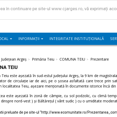
area în continuare pe site-ul www.cjarges.ro, vă exprimați ac
LOCAL
INFORMAȚII
INTEGRITATE INSTITUȚIONALĂ
SER
l Județean Argeș
Primăria Teiu
COMUNA TEIU
Prezentare
NA TEIU
eiu este așezată în sud-estul județului Argeș, la 9 km de magistrala 
ator de circulație iar de aici, pe o șosea asfaltată care trece prin 
n localitatea Teiu, așezare menționată în documente istorice încă din
tea este așezată în zonă de câmpie, cu sol podzolic, cu climă temper
( dinspre nord-vest ) și Băltărețul ( vânt sudic ) cu o umiditate modera
tii preluate de pe site-ul "http://www.ecomunitate.ro/Prezentarea_com