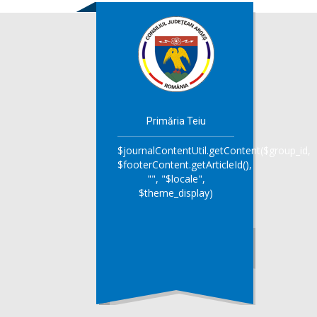
Primăria Teiu
$journalContentUtil.getContent($group_id,
$footerContent.getArticleId(),
"", "$locale",
$theme_display)