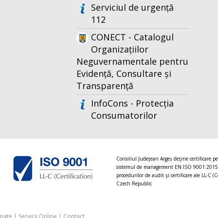
Serviciul de urgență
112
CONECT - Catalogul
Organizațiilor
Neguvernamentale pentru
Evidență, Consultare și
Transparență
InfoCons - Protecția
Consumatorilor
Consiliul Judeţean Argeș deţine certificare p
sistemul de management EN ISO 9001:2015
procedurilor de audit şi certificare ale LL-C (C
Czech Republic
onate
|
Servicii Online
|
Contact