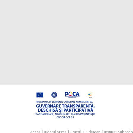
Acasă
|
Județul Argeș
|
Consiliul Județean
|
Instituții Subord