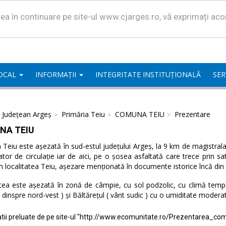
area în continuare pe site-ul www.cjarges.ro, vă exprimați ac
LOCAL
INFORMAȚII
INTEGRITATE INSTITUȚIONALĂ
SER
l Județean Argeș
Primăria Teiu
COMUNA TEIU
Prezentare
NA TEIU
eiu este așezată în sud-estul județului Argeș, la 9 km de magistrala 
ator de circulație iar de aici, pe o șosea asfaltată care trece prin 
n localitatea Teiu, așezare menționată în documente istorice încă din
tea este așezată în zonă de câmpie, cu sol podzolic, cu climă temper
( dinspre nord-vest ) și Băltărețul ( vânt sudic ) cu o umiditate modera
tii preluate de pe site-ul "http://www.ecomunitate.ro/Prezentarea_com