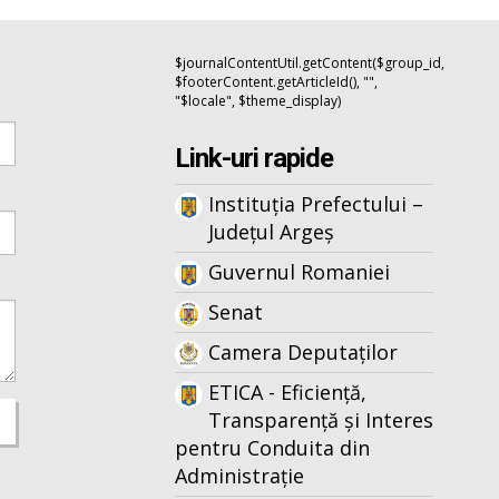
$journalContentUtil.getContent($group_id,
$footerContent.getArticleId(), "",
"$locale", $theme_display)
Link-uri rapide
Instituția Prefectului –
Județul Argeș
Guvernul Romaniei
Senat
Camera Deputaților
ETICA - Eficiență,
Transparență și Interes
pentru Conduita din
Administrație