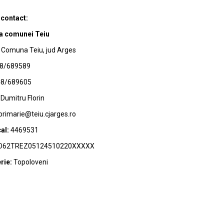
 contact:
a comunei Teiu
Comuna Teiu, jud Arges
8/689589
8/689605
Dumitru Florin
primarie@teiu.cjarges.ro
al:
4469531
62TREZ05124510220XXXXX
rie:
Topoloveni