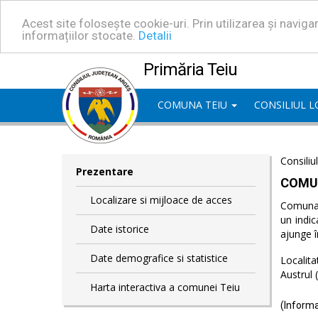
Acest site folosește cookie-uri. Prin utilizarea și navig
informațiilor stocate.
Detalii
Primăria Teiu
COMUNA TEIU
CONSILIUL 
Consiliu
Prezentare
COMU
Localizare si mijloace de acces
Comuna T
un indic
Date istorice
ajunge î
Date demografice si statistice
Localita
Austrul 
Harta interactiva a comunei Teiu
(Informa