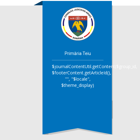
Primăria Teiu
$journalContentUtil.getContent($group_id,
$footerContent.getArticleId(),
"", "$locale",
$theme_display)