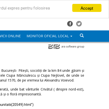
Accept
ordul expres pentru folosirea
VICII ONLINE
MONITOR OFICIAL LOCAL
București- Pitești, socotiți de la km 84 unde găsim și
satele Ciupa Mănciulescu și Ciupa Nejlovel, de unde se
 anul 1570, de pe vremea lui Alexandru Voievod.
ată, unde bat vânturile Crivătul ( dinspre nord-est),
tă și o floră impresionantă.
unitatii(20549).html")