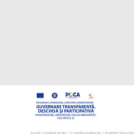
Acasă
|
Județul Argeș
|
Consiliul Județean
|
Instituții Subord