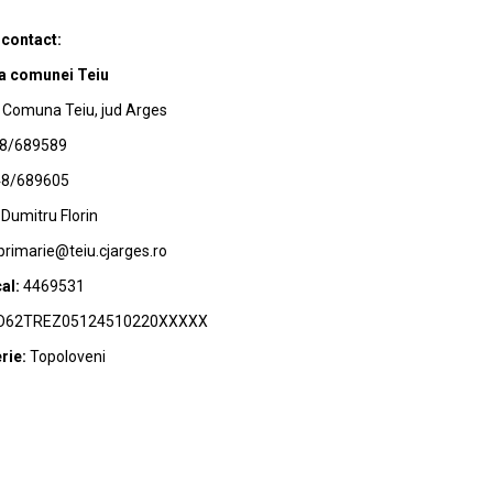
 contact:
a comunei Teiu
Comuna Teiu, jud Arges
8/689589
8/689605
Dumitru Florin
primarie@teiu.cjarges.ro
al:
4469531
62TREZ05124510220XXXXX
rie:
Topoloveni