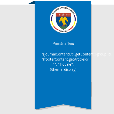
Primăria Teiu
$journalContentUtil.getContent($group_id,
$footerContent.getArticleId(),
"", "$locale",
$theme_display)