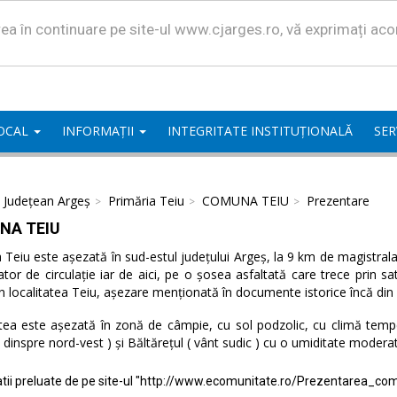
area în continuare pe site-ul www.cjarges.ro, vă exprimați ac
LOCAL
INFORMAȚII
INTEGRITATE INSTITUȚIONALĂ
SER
l Județean Argeș
Primăria Teiu
COMUNA TEIU
Prezentare
NA TEIU
eiu este așezată în sud-estul județului Argeș, la 9 km de magistrala 
ator de circulație iar de aici, pe o șosea asfaltată care trece prin 
n localitatea Teiu, așezare menționată în documente istorice încă din
tea este așezată în zonă de câmpie, cu sol podzolic, cu climă temper
( dinspre nord-vest ) și Băltărețul ( vânt sudic ) cu o umiditate modera
tii preluate de pe site-ul "http://www.ecomunitate.ro/Prezentarea_com