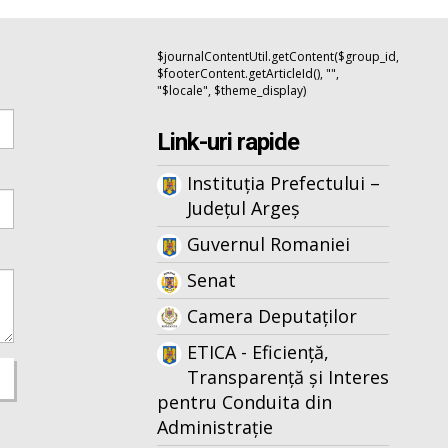
$journalContentUtil.getContent($group_id,
$footerContent.getArticleId(), "",
"$locale", $theme_display)
Link-uri rapide
Instituția Prefectului –
Județul Argeș
Guvernul Romaniei
Senat
Camera Deputaților
ETICA - Eficiență,
Transparență și Interes
pentru Conduita din
Administrație