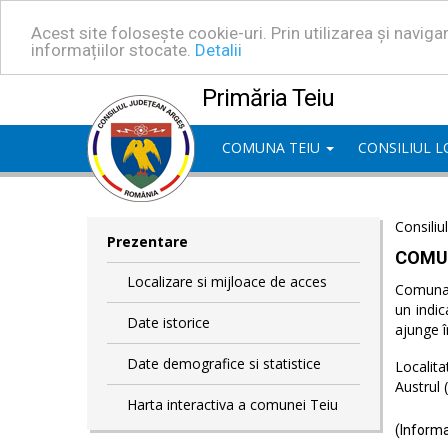
Acest site folosește cookie-uri. Prin utilizarea și navig
informațiilor stocate.
Detalii
Primăria Teiu
COMUNA TEIU
CONSILIUL 
Consiliu
Prezentare
COMU
Localizare si mijloace de acces
Comuna T
un indic
Date istorice
ajunge î
Date demografice si statistice
Localita
Austrul 
Harta interactiva a comunei Teiu
(Informa