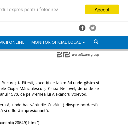
Accept
ordul expres pentru folosirea
VICII ONLINE
MONITOR OFICIAL LOCAL
București- Pitești, socotiți de la km 84 unde găsim și
satele Ciupa Mănciulescu și Ciupa Nejlovel, de unde se
 anul 1570, de pe vremea lui Alexandru Voievod.
ată, unde bat vânturile Crivătul ( dinspre nord-est),
tă și o floră impresionantă.
unitatii(20549).html")