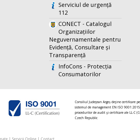
Serviciul de urgență
112
CONECT - Catalogul
Organizațiilor
Neguvernamentale pentru
Evidență, Consultare și
Transparență
InfoCons - Protecția
Consumatorilor
Consiliul Judeţean Argeș deţine certificare p
sistemul de management EN ISO 9001:2015
procedurilor de audit şi certificare ale LL-C (C
Czech Republic
onate
|
Servicii Online
|
Contact