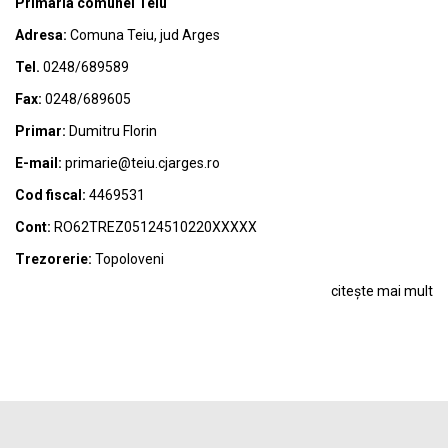
Primaria comunei Teiu
Adresa:
Comuna Teiu, jud Arges
Tel.
0248/689589
Fax:
0248/689605
Primar:
Dumitru Florin
E-mail:
primarie@teiu.cjarges.ro
Cod fiscal:
4469531
Cont:
RO62TREZ05124510220XXXXX
Trezorerie:
Topoloveni
citește mai mult