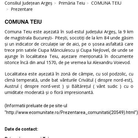
Consiliul Județean Argeș
Primăria Teiu
COMUNA TEIU
Prezentare
COMUNA TEIU
Comuna Teiu este așezată în sud-estul județului Argeș, la 9 km
de magistrala București- Pitești, socotiți de la km 84 unde găsim
și un indicator de circulație iar de aici, pe o șosea asfaltată care
trece prin satele Ciupa Mănciulescu și Ciupa Nejlovel, de unde se
ajunge în localitatea Teiu, așezare menționată în documente
istorice încă din anul 1570, de pe vremea lui Alexandru Voievod.
Localitatea este așezată în zonă de câmpie, cu sol podzolic, cu
climă temperată, unde bat vânturile Crivătul ( dinspre nord-est),
Austrul ( dinspre nord-vest ) și Băltărețul ( vânt sudic ) cu o
umiditate moderată și o floră impresionantă.
(Informatii preluate de pe site-ul
"http://www.ecomunitate.ro/Prezentarea_comunitatii(20549).html")
Date de contact: