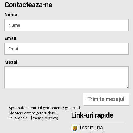
Contacteaza-ne
Nume
Email
Mesaj
Trimite mesajul
$journalContentUtil.getContent($group_id,
$footerContent.getArticleId(),
Link-uri rapide
"", "$locale", $theme_display)
Instituția