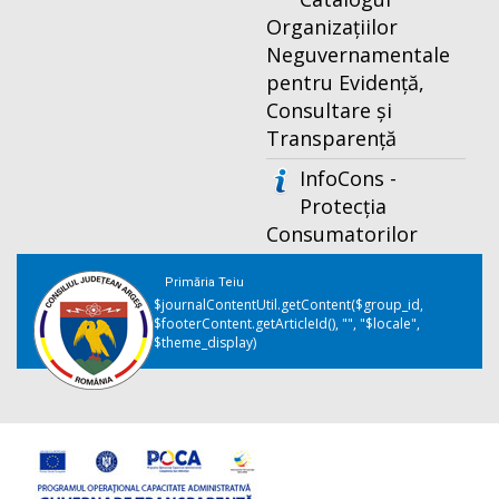
Organizațiilor
Neguvernamentale
pentru Evidență,
Consultare și
Transparență
InfoCons -
Protecția
Consumatorilor
Primăria Teiu
$journalContentUtil.getContent($group_id,
$footerContent.getArticleId(), "", "$locale",
$theme_display)