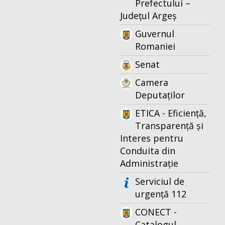
Prefectului –
Județul Argeș
Guvernul
Romaniei
Senat
Camera
Deputaților
ETICA - Eficiență,
Transparență și
Interes pentru
Conduita din
Administrație
Serviciul de
urgență 112
CONECT -
Catalogul