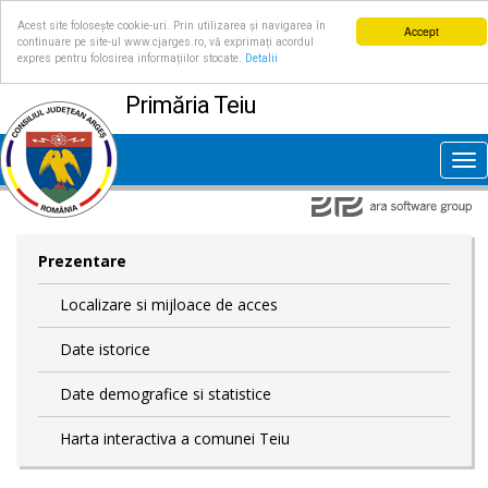
Acest site folosește cookie-uri. Prin utilizarea și navigarea în
Accept
continuare pe site-ul www.cjarges.ro, vă exprimați acordul
expres pentru folosirea informațiilor stocate.
Detalii
Primăria Teiu
Tog
nav
Prezentare
Localizare si mijloace de acces
Date istorice
Date demografice si statistice
Harta interactiva a comunei Teiu