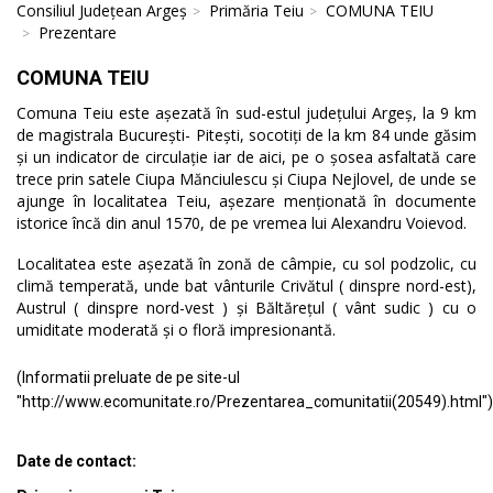
Consiliul Județean Argeș
Primăria Teiu
COMUNA TEIU
Prezentare
COMUNA TEIU
Comuna Teiu este așezată în sud-estul județului Argeș, la 9 km
de magistrala București- Pitești, socotiți de la km 84 unde găsim
și un indicator de circulație iar de aici, pe o șosea asfaltată care
trece prin satele Ciupa Mănciulescu și Ciupa Nejlovel, de unde se
ajunge în localitatea Teiu, așezare menționată în documente
istorice încă din anul 1570, de pe vremea lui Alexandru Voievod.
Localitatea este așezată în zonă de câmpie, cu sol podzolic, cu
climă temperată, unde bat vânturile Crivătul ( dinspre nord-est),
Austrul ( dinspre nord-vest ) și Băltărețul ( vânt sudic ) cu o
umiditate moderată și o floră impresionantă.
(Informatii preluate de pe site-ul
"http://www.ecomunitate.ro/Prezentarea_comunitatii(20549).html")
Date de contact: