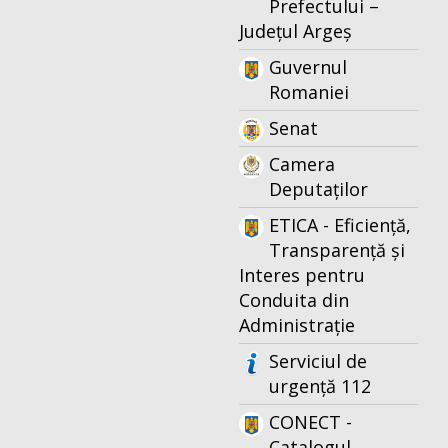
Prefectului –
Județul Argeș
Guvernul
Romaniei
Senat
Camera
Deputaților
ETICA - Eficiență,
Transparență și
Interes pentru
Conduita din
Administrație
Serviciul de
urgență 112
CONECT -
Catalogul