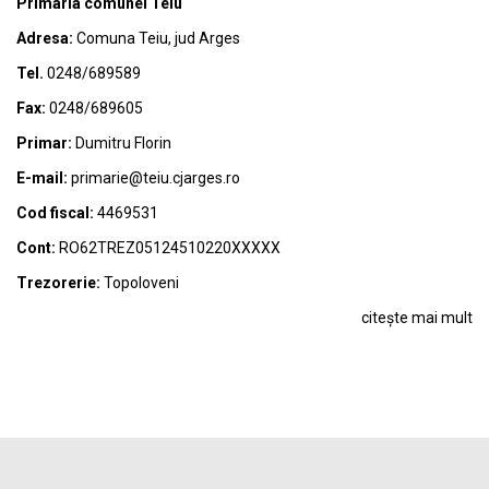
Primaria comunei Teiu
Adresa:
Comuna Teiu, jud Arges
Tel.
0248/689589
Fax:
0248/689605
Primar:
Dumitru Florin
E-mail:
primarie@teiu.cjarges.ro
Cod fiscal:
4469531
Cont:
RO62TREZ05124510220XXXXX
Trezorerie:
Topoloveni
citește mai mult