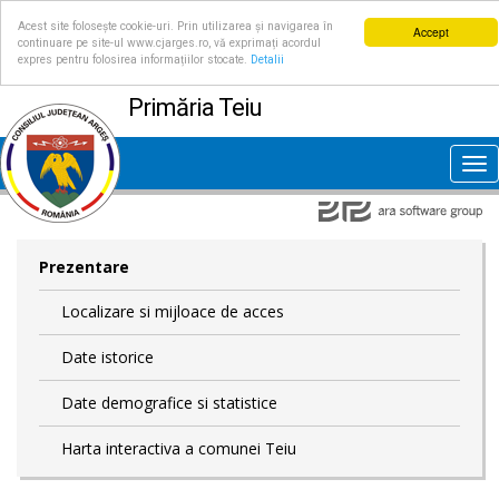
Acest site folosește cookie-uri. Prin utilizarea și navigarea în
Accept
continuare pe site-ul www.cjarges.ro, vă exprimați acordul
expres pentru folosirea informațiilor stocate.
Detalii
Primăria Teiu
Tog
nav
Prezentare
Localizare si mijloace de acces
Date istorice
Date demografice si statistice
Harta interactiva a comunei Teiu