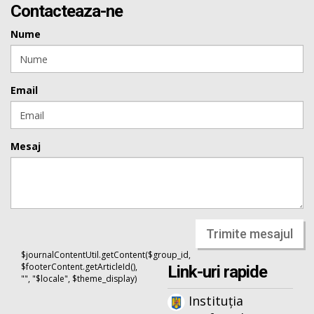
Contacteaza-ne
Nume
Email
Mesaj
Trimite mesajul
$journalContentUtil.getContent($group_id,
$footerContent.getArticleId(),
Link-uri rapide
"", "$locale", $theme_display)
Instituția