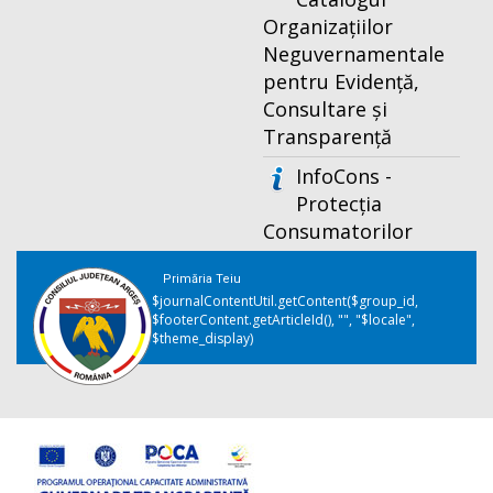
Organizațiilor
Neguvernamentale
pentru Evidență,
Consultare și
Transparență
InfoCons -
Protecția
Consumatorilor
Primăria Teiu
$journalContentUtil.getContent($group_id,
$footerContent.getArticleId(), "", "$locale",
$theme_display)