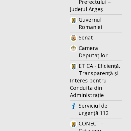
Prefectului –
Județul Argeș
Guvernul
Romaniei
Senat
Camera
Deputaților
ETICA - Eficiență,
Transparență și
Interes pentru
Conduita din
Administrație
Serviciul de
urgență 112
CONECT -
Catalogul