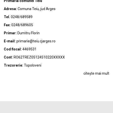
Primaria comunei Teiu
Adresa:
Comuna Teiu, jud Arges
Tel.
0248/689589
Fax:
0248/689605
Primar:
Dumitru Florin
E-mail:
primarie@teiu.cjarges.ro
Cod fiscal:
4469531
Cont:
RO62TREZ05124510220XXXXX
Trezorerie:
Topoloveni
citește mai mult