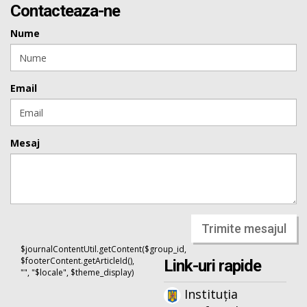
Contacteaza-ne
Nume
Email
Mesaj
Trimite mesajul
$journalContentUtil.getContent($group_id,
$footerContent.getArticleId(),
Link-uri rapide
"", "$locale", $theme_display)
Instituția