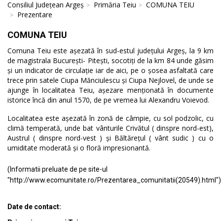
Consiliul Județean Argeș
Primăria Teiu
COMUNA TEIU
Prezentare
COMUNA TEIU
Comuna Teiu este așezată în sud-estul județului Argeș, la 9 km
de magistrala București- Pitești, socotiți de la km 84 unde găsim
și un indicator de circulație iar de aici, pe o șosea asfaltată care
trece prin satele Ciupa Mănciulescu și Ciupa Nejlovel, de unde se
ajunge în localitatea Teiu, așezare menționată în documente
istorice încă din anul 1570, de pe vremea lui Alexandru Voievod.
Localitatea este așezată în zonă de câmpie, cu sol podzolic, cu
climă temperată, unde bat vânturile Crivătul ( dinspre nord-est),
Austrul ( dinspre nord-vest ) și Băltărețul ( vânt sudic ) cu o
umiditate moderată și o floră impresionantă.
(Informatii preluate de pe site-ul
"http://www.ecomunitate.ro/Prezentarea_comunitatii(20549).html")
Date de contact: