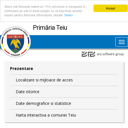
Acest site folosește cookie-uri. Prin utilizarea și navigarea în
Accept
continuare pe site-ul www.cjarges.ro, vă exprimați acordul
expres pentru folosirea informațiilor stocate.
Detalii
Primăria Teiu
Tog
nav
Prezentare
Localizare si mijloace de acces
Date istorice
Date demografice si statistice
Harta interactiva a comunei Teiu