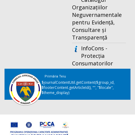
Organizațiilor
Neguvernamentale
pentru Evidență,
Consultare și
Transparență
InfoCons -
Protecția
Consumatorilor
Primăria Teiu
$journalContentUtil.getContent($group_id,
$footerContent.getArticleId(), "", "$locale",
$theme_display)