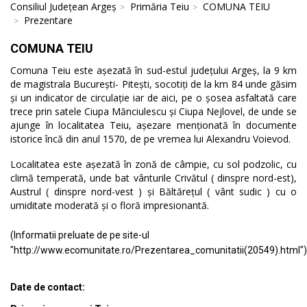
Consiliul Județean Argeș
Primăria Teiu
COMUNA TEIU
Prezentare
COMUNA TEIU
Comuna Teiu este așezată în sud-estul județului Argeș, la 9 km
de magistrala București- Pitești, socotiți de la km 84 unde găsim
și un indicator de circulație iar de aici, pe o șosea asfaltată care
trece prin satele Ciupa Mănciulescu și Ciupa Nejlovel, de unde se
ajunge în localitatea Teiu, așezare menționată în documente
istorice încă din anul 1570, de pe vremea lui Alexandru Voievod.
Localitatea este așezată în zonă de câmpie, cu sol podzolic, cu
climă temperată, unde bat vânturile Crivătul ( dinspre nord-est),
Austrul ( dinspre nord-vest ) și Băltărețul ( vânt sudic ) cu o
umiditate moderată și o floră impresionantă.
(Informatii preluate de pe site-ul
"http://www.ecomunitate.ro/Prezentarea_comunitatii(20549).html")
Date de contact: