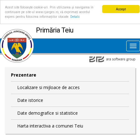
Acest site folosește cookie-uri. Prin utilizarea și navigarea în
Accept
continuare pe site-ul www.cjarges.ro, vă exprimați acordul
expres pentru folosirea informațiilor stocate.
Detalii
Primăria Teiu
Tog
nav
Prezentare
Localizare si mijloace de acces
Date istorice
Date demografice si statistice
Harta interactiva a comunei Teiu