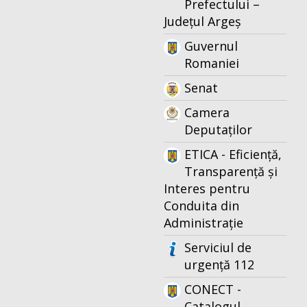
Prefectului –
Județul Argeș
Guvernul
Romaniei
Senat
Camera
Deputaților
ETICA - Eficiență,
Transparență și
Interes pentru
Conduita din
Administrație
Serviciul de
urgență 112
CONECT -
Catalogul