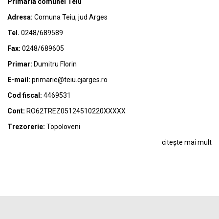
Primaria comunei Teiu
Adresa:
Comuna Teiu, jud Arges
Tel.
0248/689589
Fax:
0248/689605
Primar:
Dumitru Florin
E-mail:
primarie@teiu.cjarges.ro
Cod fiscal:
4469531
Cont:
RO62TREZ05124510220XXXXX
Trezorerie:
Topoloveni
citește mai mult