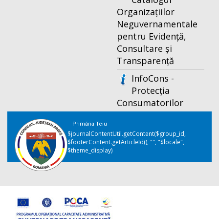
Organizațiilor
Neguvernamentale
pentru Evidență,
Consultare și
Transparență
InfoCons -
Protecția
Consumatorilor
Primăria Teiu
$journalContentUtil.getContent($group_id,
$footerContent.getArticleId(), "", "$locale",
$theme_display)