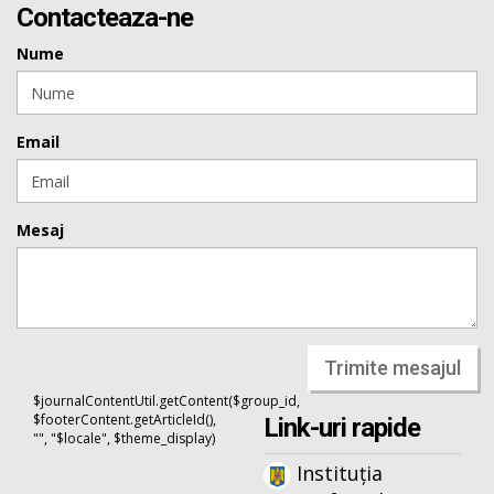
Contacteaza-ne
Nume
Email
Mesaj
Trimite mesajul
$journalContentUtil.getContent($group_id,
$footerContent.getArticleId(),
Link-uri rapide
"", "$locale", $theme_display)
Instituția