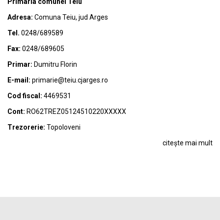
Primaria comunei Teiu
Adresa:
Comuna Teiu, jud Arges
Tel.
0248/689589
Fax:
0248/689605
Primar:
Dumitru Florin
E-mail:
primarie@teiu.cjarges.ro
Cod fiscal:
4469531
Cont:
RO62TREZ05124510220XXXXX
Trezorerie:
Topoloveni
citește mai mult