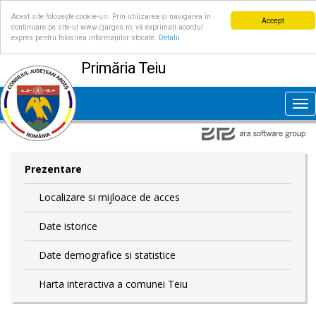
Acest site folosește cookie-uri. Prin utilizarea și navigarea în
Accept
continuare pe site-ul www.cjarges.ro, vă exprimați acordul
expres pentru folosirea informațiilor stocate.
Detalii
Primăria Teiu
Tog
nav
Prezentare
Localizare si mijloace de acces
Date istorice
Date demografice si statistice
Harta interactiva a comunei Teiu