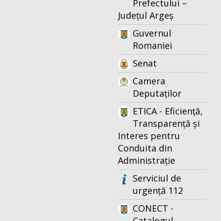
Prefectului –
Județul Argeș
Guvernul
Romaniei
Senat
Camera
Deputaților
ETICA - Eficiență,
Transparență și
Interes pentru
Conduita din
Administrație
Serviciul de
urgență 112
CONECT -
Catalogul