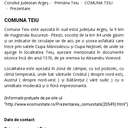
Consiliul Județean Argeș
Primăria Teiu
COMUNA TEIU
Prezentare
COMUNA TEIU
Comuna Teiu este așezată în sud-estul județului Argeș, la 9 km
de magistrala București- Pitești, socotiți de la km 84 unde găsim
și un indicator de circulație iar de aici, pe o șosea asfaltată care
trece prin satele Ciupa Mănciulescu și Ciupa Nejlovel, de unde se
ajunge în localitatea Teiu, așezare menționată în documente
istorice încă din anul 1570, de pe vremea lui Alexandru Voievod.
Localitatea este așezată în zonă de câmpie, cu sol podzolic, cu
climă temperată, unde bat vânturile Crivătul ( dinspre nord-est),
Austrul ( dinspre nord-vest ) și Băltărețul ( vânt sudic ) cu o
umiditate moderată și o floră impresionantă.
(Informatii preluate de pe site-ul
"http://www.ecomunitate.ro/Prezentarea_comunitatii(20549).html")
Date de contact: