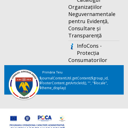
Organizațiilor
Neguvernamentale
pentru Evidență,
Consultare și
Transparență
InfoCons -
Protecția
Consumatorilor
Primăria Teiu
$journalContentUtil.getContent($group_id,
$footerContent.getArticleId(), "", "$locale",
$theme_display)