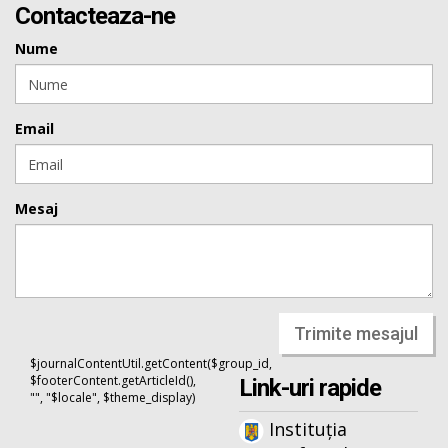
Contacteaza-ne
Nume
Email
Mesaj
Trimite mesajul
$journalContentUtil.getContent($group_id,
$footerContent.getArticleId(),
Link-uri rapide
"", "$locale", $theme_display)
Instituția