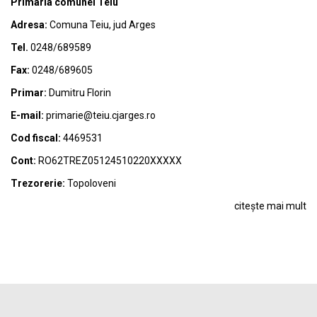
Primaria comunei Teiu
Adresa:
Comuna Teiu, jud Arges
Tel.
0248/689589
Fax:
0248/689605
Primar:
Dumitru Florin
E-mail:
primarie@teiu.cjarges.ro
Cod fiscal:
4469531
Cont:
RO62TREZ05124510220XXXXX
Trezorerie:
Topoloveni
citește mai mult