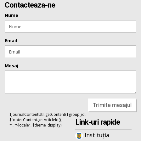
Contacteaza-ne
Nume
Email
Mesaj
Trimite mesajul
$journalContentUtil.getContent($group_id,
$footerContent.getArticleId(),
Link-uri rapide
"", "$locale", $theme_display)
Instituția