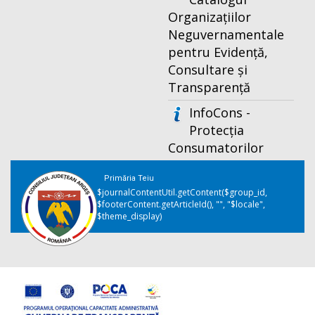
Organizațiilor
Neguvernamentale
pentru Evidență,
Consultare și
Transparență
InfoCons -
Protecția
Consumatorilor
Primăria Teiu
$journalContentUtil.getContent($group_id,
$footerContent.getArticleId(), "", "$locale",
$theme_display)