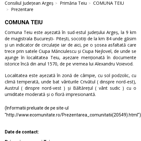
Consiliul Județean Argeș
Primăria Teiu
COMUNA TEIU
Prezentare
COMUNA TEIU
Comuna Teiu este așezată în sud-estul județului Argeș, la 9 km
de magistrala București- Pitești, socotiți de la km 84 unde găsim
și un indicator de circulație iar de aici, pe o șosea asfaltată care
trece prin satele Ciupa Mănciulescu și Ciupa Nejlovel, de unde se
ajunge în localitatea Teiu, așezare menționată în documente
istorice încă din anul 1570, de pe vremea lui Alexandru Voievod.
Localitatea este așezată în zonă de câmpie, cu sol podzolic, cu
climă temperată, unde bat vânturile Crivătul ( dinspre nord-est),
Austrul ( dinspre nord-vest ) și Băltărețul ( vânt sudic ) cu o
umiditate moderată și o floră impresionantă.
(Informatii preluate de pe site-ul
"http://www.ecomunitate.ro/Prezentarea_comunitatii(20549).html")
Date de contact: