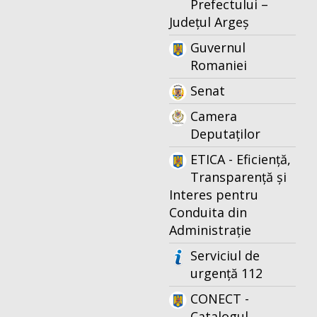
Prefectului –
Județul Argeș
Guvernul
Romaniei
Senat
Camera
Deputaților
ETICA - Eficiență,
Transparență și
Interes pentru
Conduita din
Administrație
Serviciul de
urgență 112
CONECT -
Catalogul