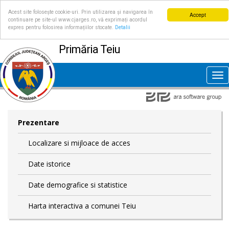
Acest site folosește cookie-uri. Prin utilizarea și navigarea în
Accept
continuare pe site-ul www.cjarges.ro, vă exprimați acordul
expres pentru folosirea informațiilor stocate.
Detalii
Primăria Teiu
Tog
nav
Prezentare
Localizare si mijloace de acces
Date istorice
Date demografice si statistice
Harta interactiva a comunei Teiu