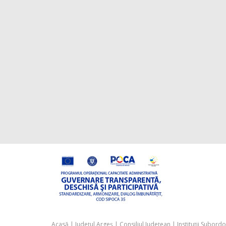
Acasă
|
Județul Argeș
|
Consiliul Județean
|
Instituții Subord