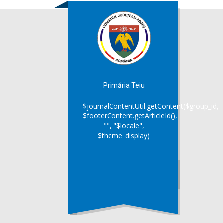
Primăria Teiu
$journalContentUtil.getContent($group_id,
$footerContent.getArticleId(),
"", "$locale",
$theme_display)