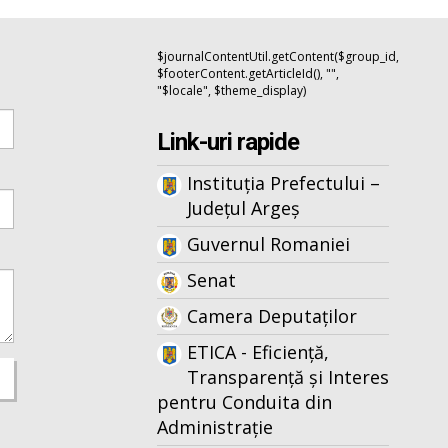
$journalContentUtil.getContent($group_id,
$footerContent.getArticleId(), "",
"$locale", $theme_display)
Link-uri rapide
Instituția Prefectului –
Județul Argeș
Guvernul Romaniei
Senat
Camera Deputaților
ETICA - Eficiență,
Transparență și Interes
pentru Conduita din
Administrație