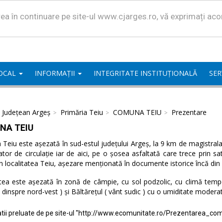
area în continuare pe site-ul www.cjarges.ro, vă exprimați ac
LOCAL
INFORMAȚII
INTEGRITATE INSTITUȚIONALĂ
SER
l Județean Argeș
Primăria Teiu
COMUNA TEIU
Prezentare
NA TEIU
eiu este așezată în sud-estul județului Argeș, la 9 km de magistrala 
ator de circulație iar de aici, pe o șosea asfaltată care trece prin 
n localitatea Teiu, așezare menționată în documente istorice încă din
tea este așezată în zonă de câmpie, cu sol podzolic, cu climă temper
( dinspre nord-vest ) și Băltărețul ( vânt sudic ) cu o umiditate modera
tii preluate de pe site-ul "http://www.ecomunitate.ro/Prezentarea_com