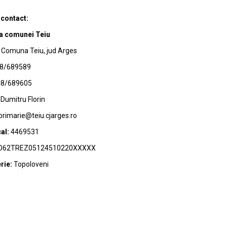
 contact:
a comunei Teiu
Comuna Teiu, jud Arges
8/689589
8/689605
Dumitru Florin
primarie@teiu.cjarges.ro
al:
4469531
62TREZ05124510220XXXXX
rie:
Topoloveni