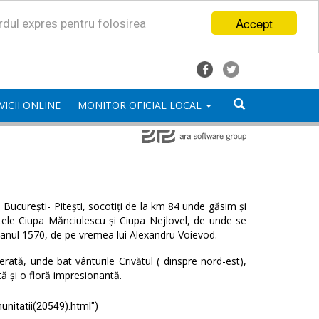
Accept
ordul expres pentru folosirea
VICII ONLINE
MONITOR OFICIAL LOCAL
București- Pitești, socotiți de la km 84 unde găsim și
satele Ciupa Mănciulescu și Ciupa Nejlovel, de unde se
 anul 1570, de pe vremea lui Alexandru Voievod.
ată, unde bat vânturile Crivătul ( dinspre nord-est),
tă și o floră impresionantă.
unitatii(20549).html")