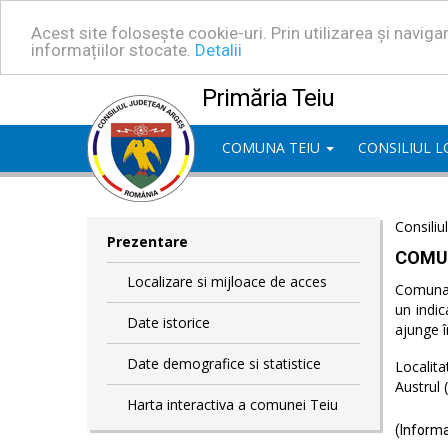
Acest site folosește cookie-uri. Prin utilizarea și navig
informațiilor stocate.
Detalii
Primăria Teiu
COMUNA TEIU
CONSILIUL 
Consiliu
Prezentare
COMU
Localizare si mijloace de acces
Comuna T
un indic
Date istorice
ajunge î
Date demografice si statistice
Localita
Austrul 
Harta interactiva a comunei Teiu
(Informa