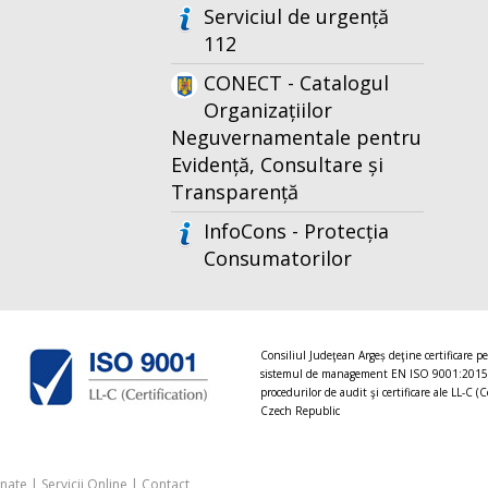
Serviciul de urgență
112
CONECT - Catalogul
Organizațiilor
Neguvernamentale pentru
Evidență, Consultare și
Transparență
InfoCons - Protecția
Consumatorilor
Consiliul Judeţean Argeș deţine certificare p
sistemul de management EN ISO 9001:2015
procedurilor de audit şi certificare ale LL-C (C
Czech Republic
onate
|
Servicii Online
|
Contact