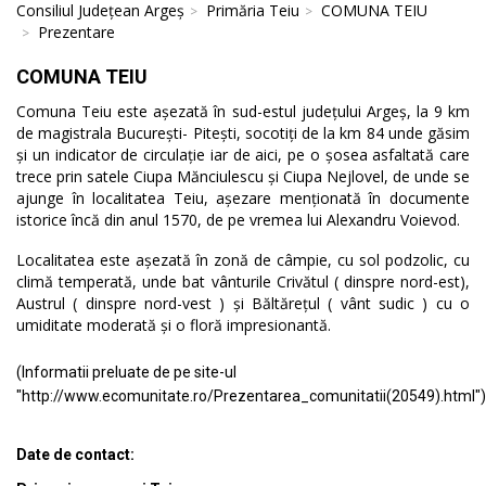
Consiliul Județean Argeș
Primăria Teiu
COMUNA TEIU
Prezentare
COMUNA TEIU
Comuna Teiu este așezată în sud-estul județului Argeș, la 9 km
de magistrala București- Pitești, socotiți de la km 84 unde găsim
și un indicator de circulație iar de aici, pe o șosea asfaltată care
trece prin satele Ciupa Mănciulescu și Ciupa Nejlovel, de unde se
ajunge în localitatea Teiu, așezare menționată în documente
istorice încă din anul 1570, de pe vremea lui Alexandru Voievod.
Localitatea este așezată în zonă de câmpie, cu sol podzolic, cu
climă temperată, unde bat vânturile Crivătul ( dinspre nord-est),
Austrul ( dinspre nord-vest ) și Băltărețul ( vânt sudic ) cu o
umiditate moderată și o floră impresionantă.
(Informatii preluate de pe site-ul
"http://www.ecomunitate.ro/Prezentarea_comunitatii(20549).html")
Date de contact: