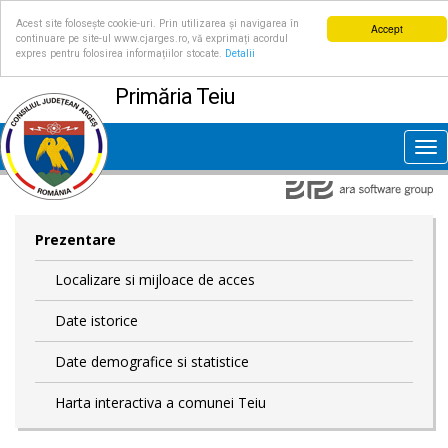
Acest site folosește cookie-uri. Prin utilizarea și navigarea în
Accept
continuare pe site-ul www.cjarges.ro, vă exprimați acordul
expres pentru folosirea informațiilor stocate.
Detalii
Primăria Teiu
Tog
nav
Prezentare
Localizare si mijloace de acces
Date istorice
Date demografice si statistice
Harta interactiva a comunei Teiu