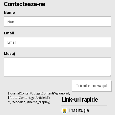
Contacteaza-ne
Nume
Email
Mesaj
Trimite mesajul
$journalContentUtil.getContent($group_id,
$footerContent.getArticleId(),
Link-uri rapide
"", "$locale", $theme_display)
Instituția