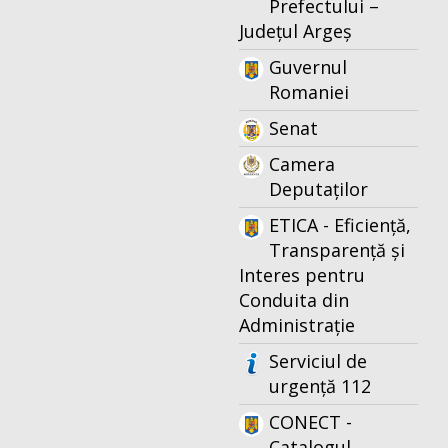
Prefectului –
Județul Argeș
Guvernul
Romaniei
Senat
Camera
Deputaților
ETICA - Eficiență,
Transparență și
Interes pentru
Conduita din
Administrație
Serviciul de
urgență 112
CONECT -
Catalogul