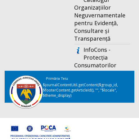
Organizațiilor
Neguvernamentale
pentru Evidență,
Consultare și
Transparență
InfoCons -
Protecția
Consumatorilor
Primăria Teiu
$journalContentUtil.getContent($group_id,
$footerContent.getArticleId(), "", "$locale",
$theme_display)