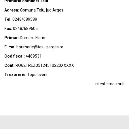
Primaria comunei Teiu
Adresa:
Comuna Teiu, jud Arges
Tel.
0248/689589
Fax:
0248/689605
Primar:
Dumitru Florin
E-mail:
primarie@teiu.cjarges.ro
Cod fiscal:
4469531
Cont:
RO62TREZ05124510220XXXXX
Trezorerie:
Topoloveni
citește mai mult