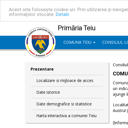
Acest site folosește cookie-uri. Prin utilizarea și navig
informațiilor stocate.
Detalii
Primăria Teiu
COMUNA TEIU
CONSILIUL 
Consiliu
Prezentare
COMU
Localizare si mijloace de acces
Comuna T
un indic
Date istorice
ajunge î
Date demografice si statistice
Localita
Austrul 
Harta interactiva a comunei Teiu
(Informa