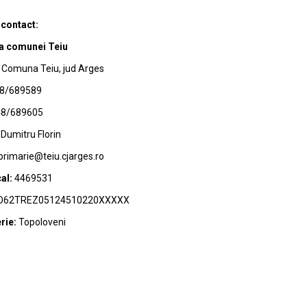
 contact:
a comunei Teiu
Comuna Teiu, jud Arges
8/689589
8/689605
Dumitru Florin
primarie@teiu.cjarges.ro
al:
4469531
62TREZ05124510220XXXXX
rie:
Topoloveni