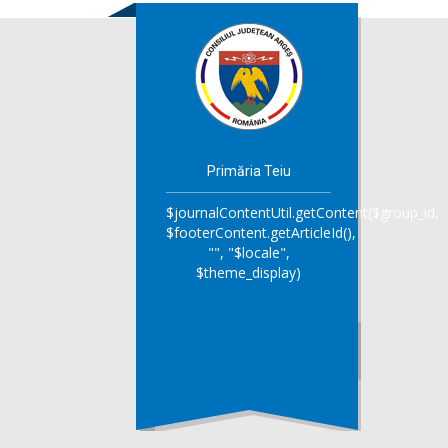
Primăria Teiu
$journalContentUtil.getContent($group_id,
$footerContent.getArticleId(),
"", "$locale",
$theme_display)