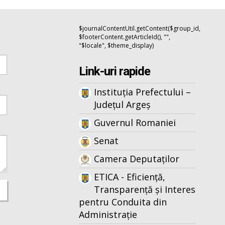
$journalContentUtil.getContent($group_id,
$footerContent.getArticleId(), "",
"$locale", $theme_display)
Link-uri rapide
Instituția Prefectului –
Județul Argeș
Guvernul Romaniei
Senat
Camera Deputaților
ETICA - Eficiență,
Transparență și Interes
pentru Conduita din
Administrație