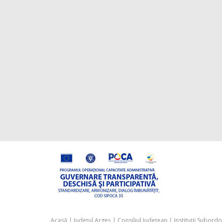
Acasă
|
Județul Argeș
|
Consiliul Județean
|
Instituții Subord