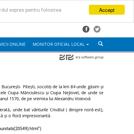
Accept
ordul expres pentru folosirea
VICII ONLINE
MONITOR OFICIAL LOCAL
București- Pitești, socotiți de la km 84 unde găsim și
satele Ciupa Mănciulescu și Ciupa Nejlovel, de unde se
 anul 1570, de pe vremea lui Alexandru Voievod.
ată, unde bat vânturile Crivătul ( dinspre nord-est),
tă și o floră impresionantă.
unitatii(20549).html")