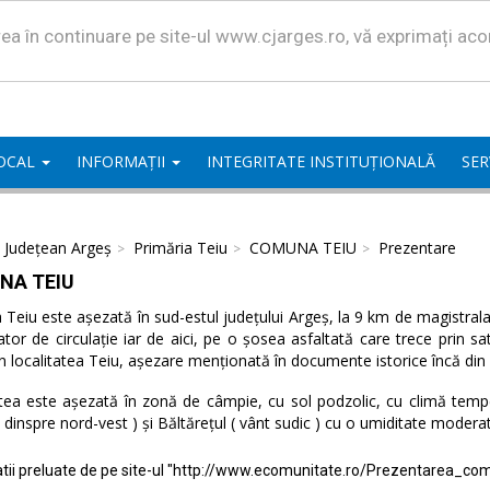
area în continuare pe site-ul www.cjarges.ro, vă exprimați ac
LOCAL
INFORMAȚII
INTEGRITATE INSTITUȚIONALĂ
SER
l Județean Argeș
Primăria Teiu
COMUNA TEIU
Prezentare
NA TEIU
eiu este așezată în sud-estul județului Argeș, la 9 km de magistrala 
ator de circulație iar de aici, pe o șosea asfaltată care trece prin 
n localitatea Teiu, așezare menționată în documente istorice încă din
tea este așezată în zonă de câmpie, cu sol podzolic, cu climă temper
( dinspre nord-vest ) și Băltărețul ( vânt sudic ) cu o umiditate modera
tii preluate de pe site-ul "http://www.ecomunitate.ro/Prezentarea_com