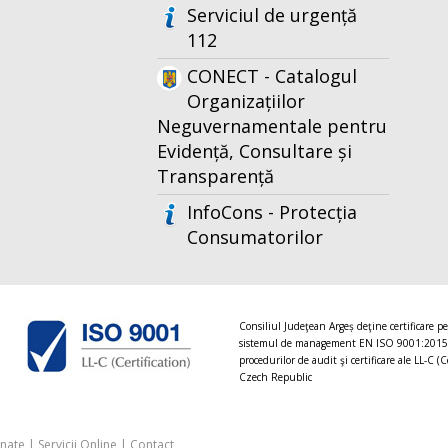
Serviciul de urgență
112
CONECT - Catalogul
Organizațiilor
Neguvernamentale pentru
Evidență, Consultare și
Transparență
InfoCons - Protecția
Consumatorilor
Consiliul Judeţean Argeș deţine certificare p
sistemul de management EN ISO 9001:2015
procedurilor de audit şi certificare ale LL-C (C
Czech Republic
onate
|
Servicii Online
|
Contact